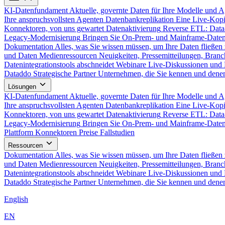
KI-Datenfundament
Aktuelle, governte Daten für Ihre Modelle und 
Ihre anspruchsvollsten Agenten
Datenbankreplikation
Eine Live-Kopi
Konnektoren, von uns gewartet
Datenaktivierung
Reverse ETL: Data
Legacy-Modernisierung
Bringen Sie On-Prem- und Mainframe-Daten
Dokumentation
Alles, was Sie wissen müssen, um Ihre Daten fließen 
und Daten
Medienressourcen
Neuigkeiten, Pressemitteilungen, Branc
Datenintegrationstools abschneidet
Webinare
Live-Diskussionen und 
Dataddo
Strategische Partner
Unternehmen, die Sie kennen und denen
Lösungen
KI-Datenfundament
Aktuelle, governte Daten für Ihre Modelle und 
Ihre anspruchsvollsten Agenten
Datenbankreplikation
Eine Live-Kopi
Konnektoren, von uns gewartet
Datenaktivierung
Reverse ETL: Data
Legacy-Modernisierung
Bringen Sie On-Prem- und Mainframe-Daten
Plattform
Konnektoren
Preise
Fallstudien
Ressourcen
Dokumentation
Alles, was Sie wissen müssen, um Ihre Daten fließen 
und Daten
Medienressourcen
Neuigkeiten, Pressemitteilungen, Branc
Datenintegrationstools abschneidet
Webinare
Live-Diskussionen und 
Dataddo
Strategische Partner
Unternehmen, die Sie kennen und denen
English
EN