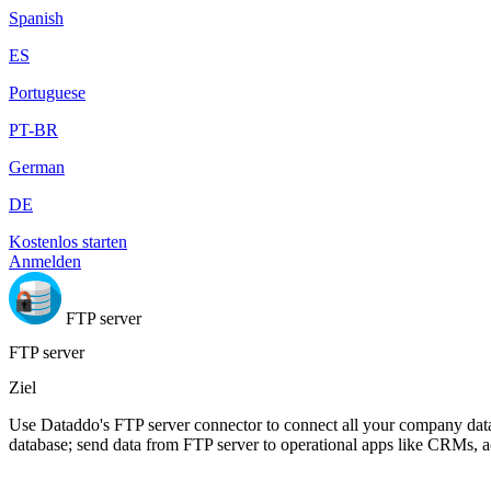
Spanish
ES
Portuguese
PT-BR
German
DE
Kostenlos starten
Anmelden
FTP server
FTP server
Ziel
Use Dataddo's FTP server connector to connect all your company data 
database; send data from FTP server to operational apps like CRMs, 