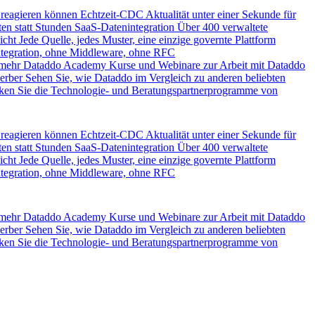
 reagieren können
Echtzeit-CDC
Aktualität unter einer Sekunde für
en statt Stunden
SaaS-Datenintegration
Über 400 verwaltete
icht
Jede Quelle, jedes Muster, eine einzige governte Plattform
ntegration, ohne Middleware, ohne RFC
 mehr
Dataddo Academy
Kurse und Webinare zur Arbeit mit Dataddo
erber
Sehen Sie, wie Dataddo im Vergleich zu anderen beliebten
ken Sie die Technologie- und Beratungspartnerprogramme von
 reagieren können
Echtzeit-CDC
Aktualität unter einer Sekunde für
en statt Stunden
SaaS-Datenintegration
Über 400 verwaltete
icht
Jede Quelle, jedes Muster, eine einzige governte Plattform
ntegration, ohne Middleware, ohne RFC
 mehr
Dataddo Academy
Kurse und Webinare zur Arbeit mit Dataddo
erber
Sehen Sie, wie Dataddo im Vergleich zu anderen beliebten
ken Sie die Technologie- und Beratungspartnerprogramme von