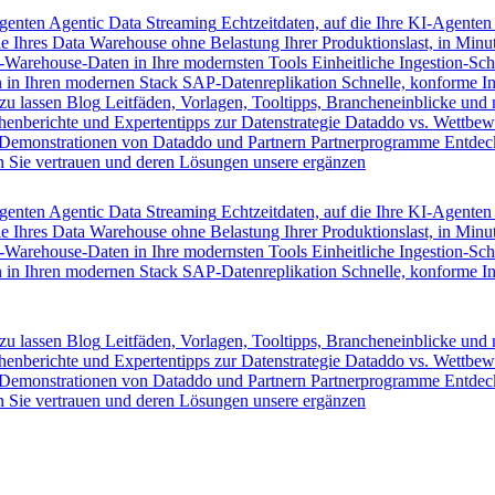
Agenten
Agentic Data Streaming
Echtzeitdaten, auf die Ihre KI-Agenten
e Ihres Data Warehouse ohne Belastung Ihrer Produktionslast, in Minut
-Warehouse-Daten in Ihre modernsten Tools
Einheitliche Ingestion-Sch
 in Ihren modernen Stack
SAP-Datenreplikation
Schnelle, konforme I
zu lassen
Blog
Leitfäden, Vorlagen, Tooltipps, Brancheneinblicke und
henberichte und Expertentipps zur Datenstrategie
Dataddo vs. Wettbew
Demonstrationen von Dataddo und Partnern
Partnerprogramme
Entdec
 Sie vertrauen und deren Lösungen unsere ergänzen
Agenten
Agentic Data Streaming
Echtzeitdaten, auf die Ihre KI-Agenten
e Ihres Data Warehouse ohne Belastung Ihrer Produktionslast, in Minut
-Warehouse-Daten in Ihre modernsten Tools
Einheitliche Ingestion-Sch
 in Ihren modernen Stack
SAP-Datenreplikation
Schnelle, konforme I
zu lassen
Blog
Leitfäden, Vorlagen, Tooltipps, Brancheneinblicke und
henberichte und Expertentipps zur Datenstrategie
Dataddo vs. Wettbew
Demonstrationen von Dataddo und Partnern
Partnerprogramme
Entdec
 Sie vertrauen und deren Lösungen unsere ergänzen