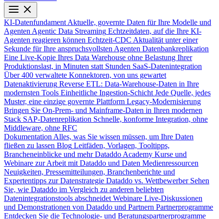
KI-Datenfundament
Aktuelle, governte Daten für Ihre Modelle und
Agenten
Agentic Data Streaming
Echtzeitdaten, auf die Ihre KI-
Agenten reagieren können
Echtzeit-CDC
Aktualität unter einer
Sekunde für Ihre anspruchsvollsten Agenten
Datenbankreplikation
Eine Live-Kopie Ihres Data Warehouse ohne Belastung Ihrer
Produktionslast, in Minuten statt Stunden
SaaS-Datenintegration
Über 400 verwaltete Konnektoren, von uns gewartet
Datenaktivierung
Reverse ETL: Data-Warehouse-Daten in Ihre
modernsten Tools
Einheitliche Ingestion-Schicht
Jede Quelle, jedes
Muster, eine einzige governte Plattform
Legacy-Modernisierung
Bringen Sie On-Prem- und Mainframe-Daten in Ihren modernen
Stack
SAP-Datenreplikation
Schnelle, konforme Integration, ohne
Middleware, ohne RFC
Dokumentation
Alles, was Sie wissen müssen, um Ihre Daten
fließen zu lassen
Blog
Leitfäden, Vorlagen, Tooltipps,
Brancheneinblicke und mehr
Dataddo Academy
Kurse und
Webinare zur Arbeit mit Dataddo und Daten
Medienressourcen
Neuigkeiten, Pressemitteilungen, Branchenberichte und
Expertentipps zur Datenstrategie
Dataddo vs. Wettbewerber
Sehen
Sie, wie Dataddo im Vergleich zu anderen beliebten
Datenintegrationstools abschneidet
Webinare
Live-Diskussionen
und Demonstrationen von Dataddo und Partnern
Partnerprogramme
Entdecken Sie die Technologie- und Beratungspartnerprogramme