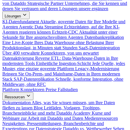
von Dataddo
Strategische Partner
Unternehmen, die Sie kennen und
denen Sie vertrauen und deren Lösungen unsere ergänzen
Lösungen
KI-Datenfundament
Aktuelle, governte Daten für Ihre Modelle und
Agenten
Agentic Data Streaming
Echtzeitdaten, auf die Ihre KI-
Agenten reagieren können
Echtzeit-CDC
Aktualität unter einer
Sekunde für Ihre anspruchsvollsten Agenten
Datenbankreplikation
Eine Live-Kopie Ihres Data Warehouse ohne Belastung Ihrer
Produktionslast, in Minuten statt Stunden
SaaS-Datenintegration
Über 400 verwaltete Konnektoren, von uns gewartet
Datenaktivierung
Reverse ETL: Data-Warehouse-Daten in Ihre
modernsten Tools
Einheitliche Ingestion-Schicht
Jede Quelle, jedes
Muster, eine einzige governte Plattform
Legacy-Modernisierung
Bringen Sie On-Prem- und Mainframe-Daten in Ihren modernen
Stack
SAP-Datenreplikation
Schnelle, konforme Integration, ohne
Middleware, ohne RFC
Plattform
Konnektoren
Preise
Fallstudien
Ressourcen
Dokumentation
Alles, was Sie wissen müssen, um Ihre Daten
fließen zu lassen
Blog
Leitfäden, Vorlagen, Tooltipps,
Brancheneinblicke und mehr
Dataddo Academy
Kurse und
Webinare zur Arbeit mit Dataddo und Daten
Medienressourcen
Neuigkeiten, Pressemitteilungen, Branchenberichte und
Expertentipps zur Datenstrategie
Dataddo vs. Wettbewerber
Sehen