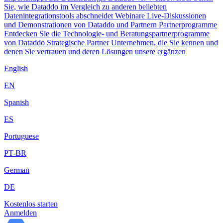
Sie, wie Dataddo im Vergleich zu anderen beliebten
Datenintegrationstools abschneidet
Webinare
Live-Diskussionen
und Demonstrationen von Dataddo und Partnern
Partnerprogramme
Entdecken Sie die Technologie- und Beratungspartnerprogramme
von Dataddo
Strategische Partner
Unternehmen, die Sie kennen und
denen Sie vertrauen und deren Lösungen unsere ergänzen
English
EN
Spanish
ES
Portuguese
PT-BR
German
DE
Kostenlos starten
Anmelden