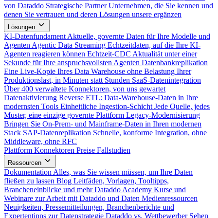
von Dataddo
Strategische Partner
Unternehmen, die Sie kennen und
denen Sie vertrauen und deren Lösungen unsere ergänzen
Lösungen
KI-Datenfundament
Aktuelle, governte Daten für Ihre Modelle und
Agenten
Agentic Data Streaming
Echtzeitdaten, auf die Ihre KI-
Agenten reagieren können
Echtzeit-CDC
Aktualität unter einer
Sekunde für Ihre anspruchsvollsten Agenten
Datenbankreplikation
Eine Live-Kopie Ihres Data Warehouse ohne Belastung Ihrer
Produktionslast, in Minuten statt Stunden
SaaS-Datenintegration
Über 400 verwaltete Konnektoren, von uns gewartet
Datenaktivierung
Reverse ETL: Data-Warehouse-Daten in Ihre
modernsten Tools
Einheitliche Ingestion-Schicht
Jede Quelle, jedes
Muster, eine einzige governte Plattform
Legacy-Modernisierung
Bringen Sie On-Prem- und Mainframe-Daten in Ihren modernen
Stack
SAP-Datenreplikation
Schnelle, konforme Integration, ohne
Middleware, ohne RFC
Plattform
Konnektoren
Preise
Fallstudien
Ressourcen
Dokumentation
Alles, was Sie wissen müssen, um Ihre Daten
fließen zu lassen
Blog
Leitfäden, Vorlagen, Tooltipps,
Brancheneinblicke und mehr
Dataddo Academy
Kurse und
Webinare zur Arbeit mit Dataddo und Daten
Medienressourcen
Neuigkeiten, Pressemitteilungen, Branchenberichte und
Expertentipps zur Datenstrategie
Dataddo vs. Wettbewerber
Sehen