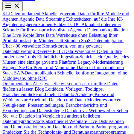
KI-Datenfundament
Aktuelle, governte Daten für Ihre Modelle und
Agenten
Agentic Data Streaming
Echtzeitdaten, auf die Ihre KI-
Agenten reagieren können
Echtzeit-CDC
Aktualität unter einer
Sekunde für Ihre anspruchsvollsten Agenten
Datenbankreplikation
Eine Live-Kopie Ihres Data Warehouse ohne Belastung Ihrer
Produktionslast, in Minuten statt Stunden
SaaS-Datenintegration
Über 400 verwaltete Konnektoren, von uns gewartet
Datenaktivierung
Reverse ETL: Data-Warehouse-Daten in Ihre
modernsten Tools
Einheitliche Ingestion-Schicht
Jede Quelle, jedes
Muster, eine einzige governte Plattform
Legacy-Modernisierung
Bringen Sie On-Prem- und Mainframe-Daten in Ihren modernen
Stack
SAP-Datenreplikation
Schnelle, konforme Integration, ohne
Middleware, ohne RFC
Dokumentation
Alles, was Sie wissen müssen, um Ihre Daten
fließen zu lassen
Blog
Leitfäden, Vorlagen, Tooltipps,
Brancheneinblicke und mehr
Dataddo Academy
Kurse und
Webinare zur Arbeit mit Dataddo und Daten
Medienressourcen
Neuigkeiten, Pressemitteilungen, Branchenberichte und
Expertentipps zur Datenstrategie
Dataddo vs. Wettbewerber
Sehen
Sie, wie Dataddo im Vergleich zu anderen beliebten
Datenintegrationstools abschneidet
Webinare
Live-Diskussionen
und Demonstrationen von Dataddo und Partnern
Partnerprogramme
Entdecken Sie die Technologie- und Beratungspartnerprogramme