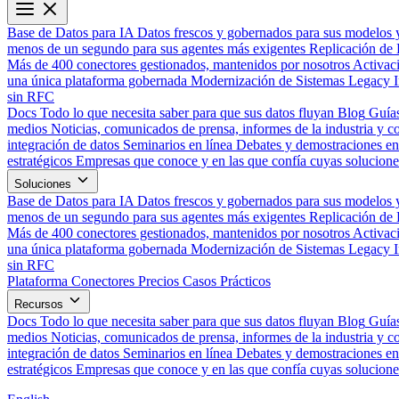
Base de Datos para IA
Datos frescos y gobernados para sus modelos 
menos de un segundo para sus agentes más exigentes
Replicación de 
Más de 400 conectores gestionados, mantenidos por nosotros
Activac
una única plataforma gobernada
Modernización de Sistemas Legacy
sin RFC
Docs
Todo lo que necesita saber para que sus datos fluyan
Blog
Guías
medios
Noticias, comunicados de prensa, informes de la industria y co
integración de datos
Seminarios en línea
Debates y demostraciones en 
estratégicos
Empresas que conoce y en las que confía cuyas solucione
Soluciones
Base de Datos para IA
Datos frescos y gobernados para sus modelos 
menos de un segundo para sus agentes más exigentes
Replicación de 
Más de 400 conectores gestionados, mantenidos por nosotros
Activac
una única plataforma gobernada
Modernización de Sistemas Legacy
sin RFC
Plataforma
Conectores
Precios
Casos Prácticos
Recursos
Docs
Todo lo que necesita saber para que sus datos fluyan
Blog
Guías
medios
Noticias, comunicados de prensa, informes de la industria y co
integración de datos
Seminarios en línea
Debates y demostraciones en 
estratégicos
Empresas que conoce y en las que confía cuyas solucione