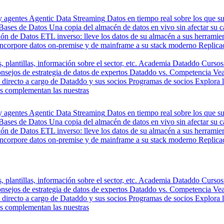
y agentes
Agentic Data Streaming
Datos en tiempo real sobre los que s
Bases de Datos
Una copia del almacén de datos en vivo sin afectar su 
ión de Datos
ETL inverso: lleve los datos de su almacén a sus herrami
Incorpore datos on-premise y de mainframe a su stack moderno
Replica
, plantillas, información sobre el sector, etc.
Academia Dataddo
Cursos
nsejos de estrategia de datos de expertos
Dataddo vs. Competencia
Vea
directo a cargo de Dataddo y sus socios
Programas de socios
Explora 
s complementan las nuestras
y agentes
Agentic Data Streaming
Datos en tiempo real sobre los que s
Bases de Datos
Una copia del almacén de datos en vivo sin afectar su 
ión de Datos
ETL inverso: lleve los datos de su almacén a sus herrami
Incorpore datos on-premise y de mainframe a su stack moderno
Replica
, plantillas, información sobre el sector, etc.
Academia Dataddo
Cursos
nsejos de estrategia de datos de expertos
Dataddo vs. Competencia
Vea
directo a cargo de Dataddo y sus socios
Programas de socios
Explora 
s complementan las nuestras