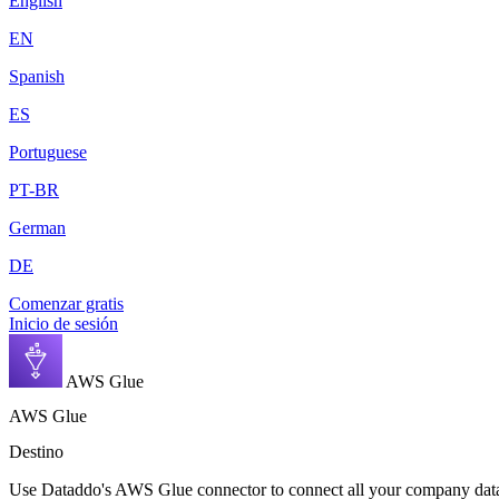
English
EN
Spanish
ES
Portuguese
PT-BR
German
DE
Comenzar gratis
Inicio de sesión
AWS Glue
AWS Glue
Destino
Use Dataddo's AWS Glue connector to connect all your company data