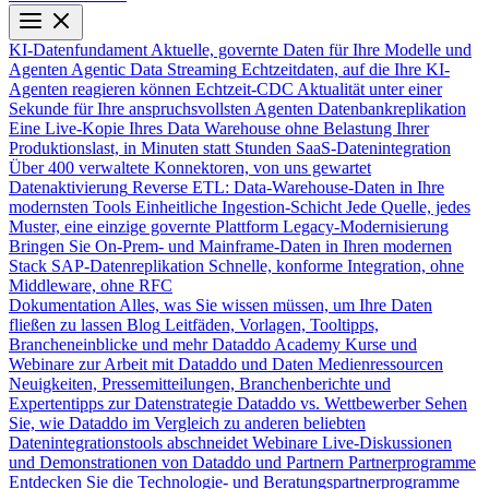
KI-Datenfundament
Aktuelle, governte Daten für Ihre Modelle und
Agenten
Agentic Data Streaming
Echtzeitdaten, auf die Ihre KI-
Agenten reagieren können
Echtzeit-CDC
Aktualität unter einer
Sekunde für Ihre anspruchsvollsten Agenten
Datenbankreplikation
Eine Live-Kopie Ihres Data Warehouse ohne Belastung Ihrer
Produktionslast, in Minuten statt Stunden
SaaS-Datenintegration
Über 400 verwaltete Konnektoren, von uns gewartet
Datenaktivierung
Reverse ETL: Data-Warehouse-Daten in Ihre
modernsten Tools
Einheitliche Ingestion-Schicht
Jede Quelle, jedes
Muster, eine einzige governte Plattform
Legacy-Modernisierung
Bringen Sie On-Prem- und Mainframe-Daten in Ihren modernen
Stack
SAP-Datenreplikation
Schnelle, konforme Integration, ohne
Middleware, ohne RFC
Dokumentation
Alles, was Sie wissen müssen, um Ihre Daten
fließen zu lassen
Blog
Leitfäden, Vorlagen, Tooltipps,
Brancheneinblicke und mehr
Dataddo Academy
Kurse und
Webinare zur Arbeit mit Dataddo und Daten
Medienressourcen
Neuigkeiten, Pressemitteilungen, Branchenberichte und
Expertentipps zur Datenstrategie
Dataddo vs. Wettbewerber
Sehen
Sie, wie Dataddo im Vergleich zu anderen beliebten
Datenintegrationstools abschneidet
Webinare
Live-Diskussionen
und Demonstrationen von Dataddo und Partnern
Partnerprogramme
Entdecken Sie die Technologie- und Beratungspartnerprogramme