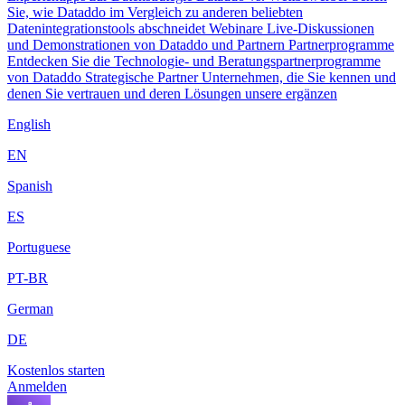
Sie, wie Dataddo im Vergleich zu anderen beliebten
Datenintegrationstools abschneidet
Webinare
Live-Diskussionen
und Demonstrationen von Dataddo und Partnern
Partnerprogramme
Entdecken Sie die Technologie- und Beratungspartnerprogramme
von Dataddo
Strategische Partner
Unternehmen, die Sie kennen und
denen Sie vertrauen und deren Lösungen unsere ergänzen
English
EN
Spanish
ES
Portuguese
PT-BR
German
DE
Kostenlos starten
Anmelden