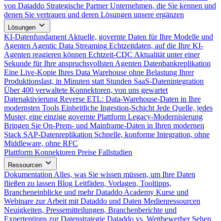
von Dataddo
Strategische Partner
Unternehmen, die Sie kennen und
denen Sie vertrauen und deren Lösungen unsere ergänzen
Lösungen
KI-Datenfundament
Aktuelle, governte Daten für Ihre Modelle und
Agenten
Agentic Data Streaming
Echtzeitdaten, auf die Ihre KI-
Agenten reagieren können
Echtzeit-CDC
Aktualität unter einer
Sekunde für Ihre anspruchsvollsten Agenten
Datenbankreplikation
Eine Live-Kopie Ihres Data Warehouse ohne Belastung Ihrer
Produktionslast, in Minuten statt Stunden
SaaS-Datenintegration
Über 400 verwaltete Konnektoren, von uns gewartet
Datenaktivierung
Reverse ETL: Data-Warehouse-Daten in Ihre
modernsten Tools
Einheitliche Ingestion-Schicht
Jede Quelle, jedes
Muster, eine einzige governte Plattform
Legacy-Modernisierung
Bringen Sie On-Prem- und Mainframe-Daten in Ihren modernen
Stack
SAP-Datenreplikation
Schnelle, konforme Integration, ohne
Middleware, ohne RFC
Plattform
Konnektoren
Preise
Fallstudien
Ressourcen
Dokumentation
Alles, was Sie wissen müssen, um Ihre Daten
fließen zu lassen
Blog
Leitfäden, Vorlagen, Tooltipps,
Brancheneinblicke und mehr
Dataddo Academy
Kurse und
Webinare zur Arbeit mit Dataddo und Daten
Medienressourcen
Neuigkeiten, Pressemitteilungen, Branchenberichte und
Expertentipps zur Datenstrategie
Dataddo vs. Wettbewerber
Sehen