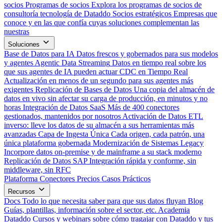
socios
Programas de socios
Explora los programas de socios de
consultoría tecnología de Dataddo
Socios estratégicos
Empresas que
conoce y en las que confía cuyas soluciones complementan las
nuestras
Soluciones
Base de Datos para IA
Datos frescos y gobernados para sus modelos
y agentes
Agentic Data Streaming
Datos en tiempo real sobre los
que sus agentes de IA pueden actuar
CDC en Tiempo Real
Actualización en menos de un segundo para sus agentes más
exigentes
Replicación de Bases de Datos
Una copia del almacén de
datos en vivo sin afectar su carga de producción, en minutos y no
horas
Integración de Datos SaaS
Más de 400 conectores
gestionados, mantenidos por nosotros
Activación de Datos
ETL
inverso: lleve los datos de su almacén a sus herramientas más
avanzadas
Capa de Ingesta Única
Cada origen, cada patrón, una
única plataforma gobernada
Modernización de Sistemas Legacy
Incorpore datos on-premise y de mainframe a su stack moderno
Replicación de Datos SAP
Integración rápida y conforme, sin
middleware, sin RFC
Plataforma
Conectores
Precios
Casos Prácticos
Recursos
Docs
Todo lo que necesita saber para que sus datos fluyan
Blog
Guías, plantillas, información sobre el sector, etc.
Academia
Dataddo
Cursos y webinars sobre cómo tragajar con Dataddo y tus