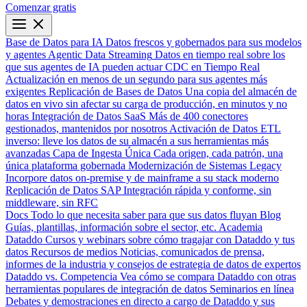
Comenzar gratis
Base de Datos para IA
Datos frescos y gobernados para sus modelos
y agentes
Agentic Data Streaming
Datos en tiempo real sobre los
que sus agentes de IA pueden actuar
CDC en Tiempo Real
Actualización en menos de un segundo para sus agentes más
exigentes
Replicación de Bases de Datos
Una copia del almacén de
datos en vivo sin afectar su carga de producción, en minutos y no
horas
Integración de Datos SaaS
Más de 400 conectores
gestionados, mantenidos por nosotros
Activación de Datos
ETL
inverso: lleve los datos de su almacén a sus herramientas más
avanzadas
Capa de Ingesta Única
Cada origen, cada patrón, una
única plataforma gobernada
Modernización de Sistemas Legacy
Incorpore datos on-premise y de mainframe a su stack moderno
Replicación de Datos SAP
Integración rápida y conforme, sin
middleware, sin RFC
Docs
Todo lo que necesita saber para que sus datos fluyan
Blog
Guías, plantillas, información sobre el sector, etc.
Academia
Dataddo
Cursos y webinars sobre cómo tragajar con Dataddo y tus
datos
Recursos de medios
Noticias, comunicados de prensa,
informes de la industria y consejos de estrategia de datos de expertos
Dataddo vs. Competencia
Vea cómo se compara Dataddo con otras
herramientas populares de integración de datos
Seminarios en línea
Debates y demostraciones en directo a cargo de Dataddo y sus