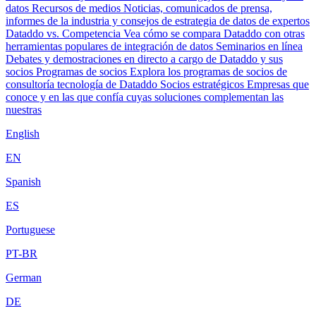
datos
Recursos de medios
Noticias, comunicados de prensa,
informes de la industria y consejos de estrategia de datos de expertos
Dataddo vs. Competencia
Vea cómo se compara Dataddo con otras
herramientas populares de integración de datos
Seminarios en línea
Debates y demostraciones en directo a cargo de Dataddo y sus
socios
Programas de socios
Explora los programas de socios de
consultoría tecnología de Dataddo
Socios estratégicos
Empresas que
conoce y en las que confía cuyas soluciones complementan las
nuestras
English
EN
Spanish
ES
Portuguese
PT-BR
German
DE