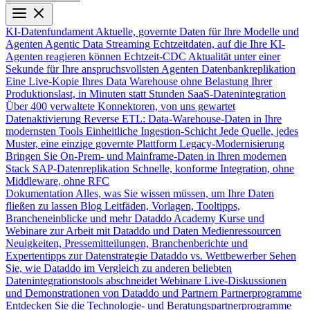
KI-Datenfundament
Aktuelle, governte Daten für Ihre Modelle und
Agenten
Agentic Data Streaming
Echtzeitdaten, auf die Ihre KI-
Agenten reagieren können
Echtzeit-CDC
Aktualität unter einer
Sekunde für Ihre anspruchsvollsten Agenten
Datenbankreplikation
Eine Live-Kopie Ihres Data Warehouse ohne Belastung Ihrer
Produktionslast, in Minuten statt Stunden
SaaS-Datenintegration
Über 400 verwaltete Konnektoren, von uns gewartet
Datenaktivierung
Reverse ETL: Data-Warehouse-Daten in Ihre
modernsten Tools
Einheitliche Ingestion-Schicht
Jede Quelle, jedes
Muster, eine einzige governte Plattform
Legacy-Modernisierung
Bringen Sie On-Prem- und Mainframe-Daten in Ihren modernen
Stack
SAP-Datenreplikation
Schnelle, konforme Integration, ohne
Middleware, ohne RFC
Dokumentation
Alles, was Sie wissen müssen, um Ihre Daten
fließen zu lassen
Blog
Leitfäden, Vorlagen, Tooltipps,
Brancheneinblicke und mehr
Dataddo Academy
Kurse und
Webinare zur Arbeit mit Dataddo und Daten
Medienressourcen
Neuigkeiten, Pressemitteilungen, Branchenberichte und
Expertentipps zur Datenstrategie
Dataddo vs. Wettbewerber
Sehen
Sie, wie Dataddo im Vergleich zu anderen beliebten
Datenintegrationstools abschneidet
Webinare
Live-Diskussionen
und Demonstrationen von Dataddo und Partnern
Partnerprogramme
Entdecken Sie die Technologie- und Beratungspartnerprogramme