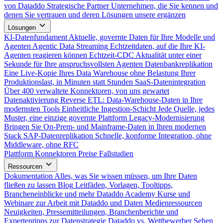
von Dataddo
Strategische Partner
Unternehmen, die Sie kennen und
denen Sie vertrauen und deren Lösungen unsere ergänzen
Lösungen
KI-Datenfundament
Aktuelle, governte Daten für Ihre Modelle und
Agenten
Agentic Data Streaming
Echtzeitdaten, auf die Ihre KI-
Agenten reagieren können
Echtzeit-CDC
Aktualität unter einer
Sekunde für Ihre anspruchsvollsten Agenten
Datenbankreplikation
Eine Live-Kopie Ihres Data Warehouse ohne Belastung Ihrer
Produktionslast, in Minuten statt Stunden
SaaS-Datenintegration
Über 400 verwaltete Konnektoren, von uns gewartet
Datenaktivierung
Reverse ETL: Data-Warehouse-Daten in Ihre
modernsten Tools
Einheitliche Ingestion-Schicht
Jede Quelle, jedes
Muster, eine einzige governte Plattform
Legacy-Modernisierung
Bringen Sie On-Prem- und Mainframe-Daten in Ihren modernen
Stack
SAP-Datenreplikation
Schnelle, konforme Integration, ohne
Middleware, ohne RFC
Plattform
Konnektoren
Preise
Fallstudien
Ressourcen
Dokumentation
Alles, was Sie wissen müssen, um Ihre Daten
fließen zu lassen
Blog
Leitfäden, Vorlagen, Tooltipps,
Brancheneinblicke und mehr
Dataddo Academy
Kurse und
Webinare zur Arbeit mit Dataddo und Daten
Medienressourcen
Neuigkeiten, Pressemitteilungen, Branchenberichte und
Expertentipps zur Datenstrategie
Dataddo vs. Wettbewerber
Sehen