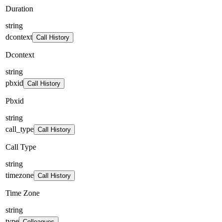
Duration
string
dcontext
Call History
Dcontext
string
pbxid
Call History
Pbxid
string
call_type
Call History
Call Type
string
timezone
Call History
Time Zone
string
type
Colleagues