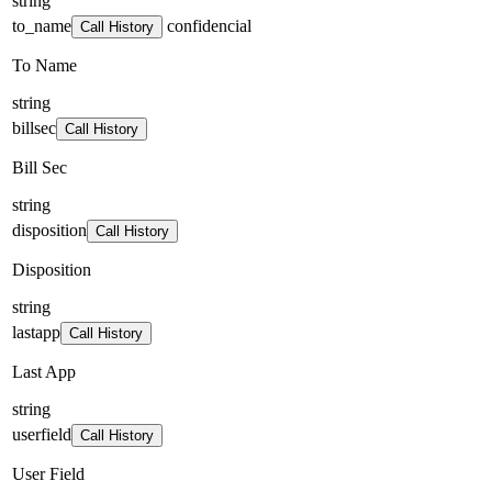
string
to_name
confidencial
Call History
To Name
string
billsec
Call History
Bill Sec
string
disposition
Call History
Disposition
string
lastapp
Call History
Last App
string
userfield
Call History
User Field