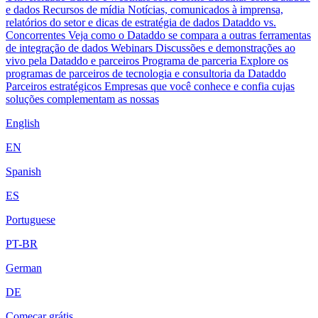
e dados
Recursos de mídia
Notícias, comunicados à imprensa,
relatórios do setor e dicas de estratégia de dados
Dataddo vs.
Concorrentes
Veja como o Dataddo se compara a outras ferramentas
de integração de dados
Webinars
Discussões e demonstrações ao
vivo pela Dataddo e parceiros
Programa de parceria
Explore os
programas de parceiros de tecnologia e consultoria da Dataddo
Parceiros estratégicos
Empresas que você conhece e confia cujas
soluções complementam as nossas
English
EN
Spanish
ES
Portuguese
PT-BR
German
DE
Começar grátis