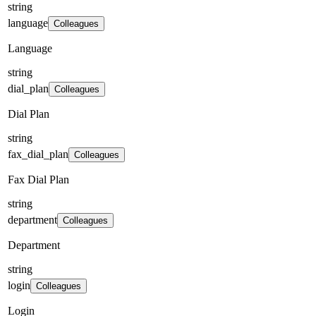
string
language
Colleagues
Language
string
dial_plan
Colleagues
Dial Plan
string
fax_dial_plan
Colleagues
Fax Dial Plan
string
department
Colleagues
Department
string
login
Colleagues
Login