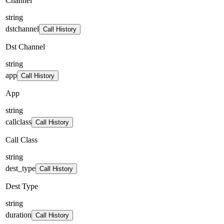
Channel
string
dstchannel
Call History
Dst Channel
string
app
Call History
App
string
callclass
Call History
Call Class
string
dest_type
Call History
Dest Type
string
duration
Call History