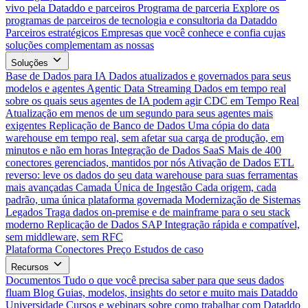
vivo pela Dataddo e parceiros
Programa de parceria
Explore os
programas de parceiros de tecnologia e consultoria da Dataddo
Parceiros estratégicos
Empresas que você conhece e confia cujas
soluções complementam as nossas
Soluções
Base de Dados para IA
Dados atualizados e governados para seus
modelos e agentes
Agentic Data Streaming
Dados em tempo real
sobre os quais seus agentes de IA podem agir
CDC em Tempo Real
Atualização em menos de um segundo para seus agentes mais
exigentes
Replicação de Banco de Dados
Uma cópia do data
warehouse em tempo real, sem afetar sua carga de produção, em
minutos e não em horas
Integração de Dados SaaS
Mais de 400
conectores gerenciados, mantidos por nós
Ativação de Dados
ETL
reverso: leve os dados do seu data warehouse para suas ferramentas
mais avançadas
Camada Única de Ingestão
Cada origem, cada
padrão, uma única plataforma governada
Modernização de Sistemas
Legados
Traga dados on-premise e de mainframe para o seu stack
moderno
Replicação de Dados SAP
Integração rápida e compatível,
sem middleware, sem RFC
Plataforma
Conectores
Preço
Estudos de caso
Recursos
Documentos
Tudo o que você precisa saber para que seus dados
fluam
Blog
Guias, modelos, insights do setor e muito mais
Dataddo
Universidade
Cursos e webinars sobre como trabalhar com Dataddo