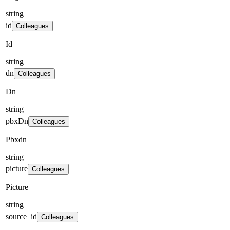
string
id
Colleagues
Id
string
dn
Colleagues
Dn
string
pbxDn
Colleagues
Pbxdn
string
picture
Colleagues
Picture
string
source_id
Colleagues