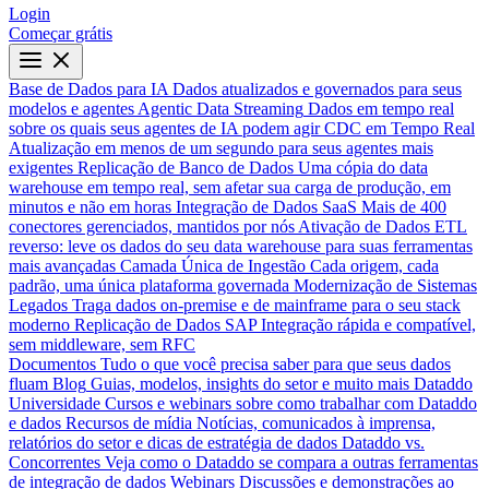
Login
Começar grátis
Base de Dados para IA
Dados atualizados e governados para seus
modelos e agentes
Agentic Data Streaming
Dados em tempo real
sobre os quais seus agentes de IA podem agir
CDC em Tempo Real
Atualização em menos de um segundo para seus agentes mais
exigentes
Replicação de Banco de Dados
Uma cópia do data
warehouse em tempo real, sem afetar sua carga de produção, em
minutos e não em horas
Integração de Dados SaaS
Mais de 400
conectores gerenciados, mantidos por nós
Ativação de Dados
ETL
reverso: leve os dados do seu data warehouse para suas ferramentas
mais avançadas
Camada Única de Ingestão
Cada origem, cada
padrão, uma única plataforma governada
Modernização de Sistemas
Legados
Traga dados on-premise e de mainframe para o seu stack
moderno
Replicação de Dados SAP
Integração rápida e compatível,
sem middleware, sem RFC
Documentos
Tudo o que você precisa saber para que seus dados
fluam
Blog
Guias, modelos, insights do setor e muito mais
Dataddo
Universidade
Cursos e webinars sobre como trabalhar com Dataddo
e dados
Recursos de mídia
Notícias, comunicados à imprensa,
relatórios do setor e dicas de estratégia de dados
Dataddo vs.
Concorrentes
Veja como o Dataddo se compara a outras ferramentas
de integração de dados
Webinars
Discussões e demonstrações ao