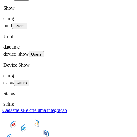
Show
string
until
Users
Until
datetime
device_show
Users
Device Show
string
status
Users
Status
string
Cadastre-se e crie uma integração