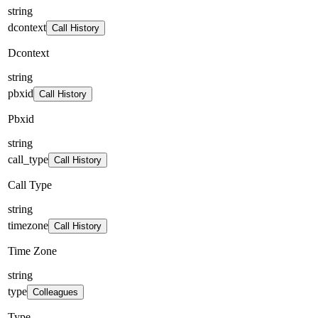
string
dcontext
Call History
Dcontext
string
pbxid
Call History
Pbxid
string
call_type
Call History
Call Type
string
timezone
Call History
Time Zone
string
type
Colleagues
Type