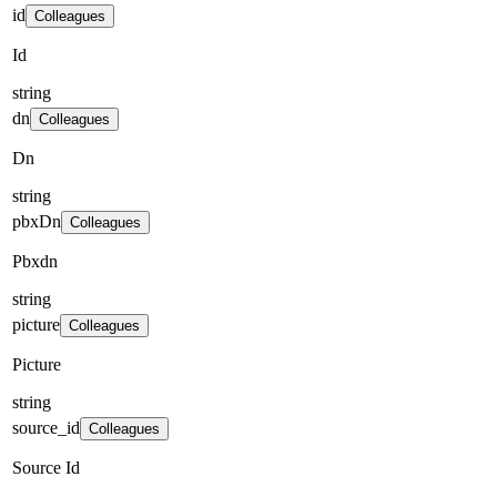
id
Colleagues
Id
string
dn
Colleagues
Dn
string
pbxDn
Colleagues
Pbxdn
string
picture
Colleagues
Picture
string
source_id
Colleagues
Source Id