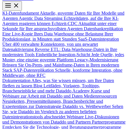
KI-Datenfundament
Aktuelle, governte Daten für Ihre Modelle und
Agenten
Agentic Data Streaming
Echtzeitdaten, auf die Ihre KI-
Agenten reagieren können
Echtzeit-CDC
Aktualität unter einer
Sekunde für Ihre anspruchsvollsten Agenten
Datenbankreplikation
Eine Live-Kopie Ihres Data Warehouse ohne Belastung Ihrer
Produktionslast, in Minuten statt Stunden
SaaS-Datenintegration
Über 400 verwaltete Konnektoren, von uns gewartet
Datenaktivierung
Reverse ETL: Data-Warehouse-Daten in Ihre
modernsten Tools
Einheitliche Ingestion-Schicht
Jede Quelle, jedes
Muster, eine einzige governte Plattform
Legacy-Modernisierung
Bringen Sie On-Prem- und Mainframe-Daten in Ihren modernen
Stack
SAP-Datenreplikation
Schnelle, konforme Integration, ohne
Middleware, ohne RFC
Dokumentation
Alles, was Sie wissen müssen, um Ihre Daten
fließen zu lassen
Blog
Leitfäden, Vorlagen, Tooltipps,
Brancheneinblicke und mehr
Dataddo Academy
Kurse und
Webinare zur Arbeit mit Dataddo und Daten
Medienressourcen
Neuigkeiten, Pressemitteilungen, Branchenberichte und
Expertentipps zur Datenstrategie
Dataddo vs. Wettbewerber
Sehen
Sie, wie Dataddo im Vergleich zu anderen beliebten
Datenintegrationstools abschneidet
Webinare
Live-Diskussionen
und Demonstrationen von Dataddo und Partnern
Partnerprogramme
Entdecken Sie die Technologie- und Beratungspartnerprogramme