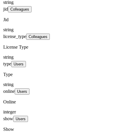
string
jid
Colleagues
Jid
string
license_type
Colleagues
License Type
string
type
Users
Type
string
online
Users
Online
integer
show
Users
Show