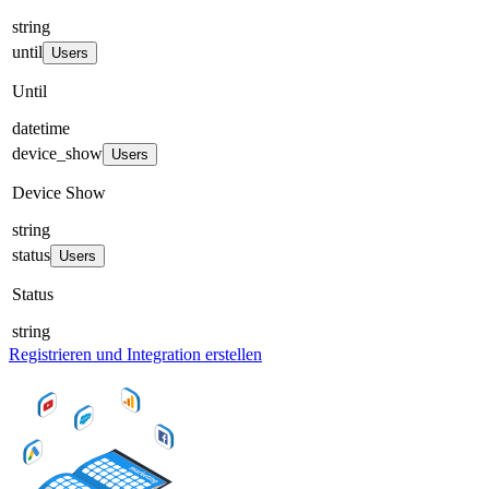
string
until
Users
Until
datetime
device_show
Users
Device Show
string
status
Users
Status
string
Registrieren und Integration erstellen