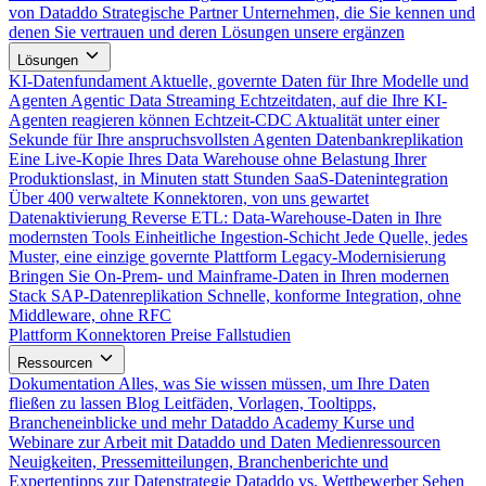
von Dataddo
Strategische Partner
Unternehmen, die Sie kennen und
denen Sie vertrauen und deren Lösungen unsere ergänzen
Lösungen
KI-Datenfundament
Aktuelle, governte Daten für Ihre Modelle und
Agenten
Agentic Data Streaming
Echtzeitdaten, auf die Ihre KI-
Agenten reagieren können
Echtzeit-CDC
Aktualität unter einer
Sekunde für Ihre anspruchsvollsten Agenten
Datenbankreplikation
Eine Live-Kopie Ihres Data Warehouse ohne Belastung Ihrer
Produktionslast, in Minuten statt Stunden
SaaS-Datenintegration
Über 400 verwaltete Konnektoren, von uns gewartet
Datenaktivierung
Reverse ETL: Data-Warehouse-Daten in Ihre
modernsten Tools
Einheitliche Ingestion-Schicht
Jede Quelle, jedes
Muster, eine einzige governte Plattform
Legacy-Modernisierung
Bringen Sie On-Prem- und Mainframe-Daten in Ihren modernen
Stack
SAP-Datenreplikation
Schnelle, konforme Integration, ohne
Middleware, ohne RFC
Plattform
Konnektoren
Preise
Fallstudien
Ressourcen
Dokumentation
Alles, was Sie wissen müssen, um Ihre Daten
fließen zu lassen
Blog
Leitfäden, Vorlagen, Tooltipps,
Brancheneinblicke und mehr
Dataddo Academy
Kurse und
Webinare zur Arbeit mit Dataddo und Daten
Medienressourcen
Neuigkeiten, Pressemitteilungen, Branchenberichte und
Expertentipps zur Datenstrategie
Dataddo vs. Wettbewerber
Sehen