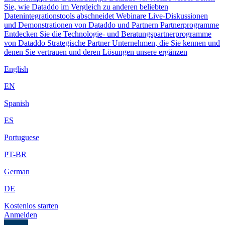
Sie, wie Dataddo im Vergleich zu anderen beliebten
Datenintegrationstools abschneidet
Webinare
Live-Diskussionen
und Demonstrationen von Dataddo und Partnern
Partnerprogramme
Entdecken Sie die Technologie- und Beratungspartnerprogramme
von Dataddo
Strategische Partner
Unternehmen, die Sie kennen und
denen Sie vertrauen und deren Lösungen unsere ergänzen
English
EN
Spanish
ES
Portuguese
PT-BR
German
DE
Kostenlos starten
Anmelden