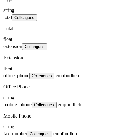
string
total
Colleagues
Total
float
extension
Colleagues
Extension
float
office_phone
empfindlich
Colleagues
Office Phone
string
mobile_phone
empfindlich
Colleagues
Mobile Phone
string
fax_number
empfindlich
Colleagues