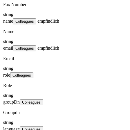
Fax Number
string
name
empfindlich
Colleagues
Name
string
email
empfindlich
Colleagues
Email
string
role
Colleagues
Role
string
groupDn
Colleagues
Groupdn
string
language
Colleagues