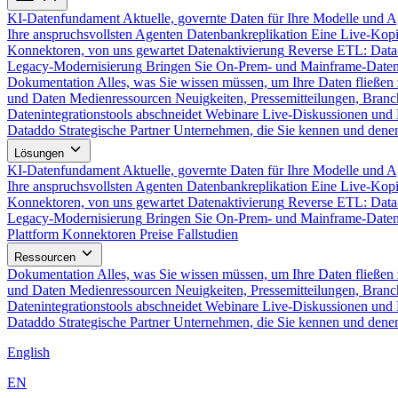
KI-Datenfundament
Aktuelle, governte Daten für Ihre Modelle und 
Ihre anspruchsvollsten Agenten
Datenbankreplikation
Eine Live-Kopi
Konnektoren, von uns gewartet
Datenaktivierung
Reverse ETL: Data
Legacy-Modernisierung
Bringen Sie On-Prem- und Mainframe-Daten
Dokumentation
Alles, was Sie wissen müssen, um Ihre Daten fließen 
und Daten
Medienressourcen
Neuigkeiten, Pressemitteilungen, Branc
Datenintegrationstools abschneidet
Webinare
Live-Diskussionen und 
Dataddo
Strategische Partner
Unternehmen, die Sie kennen und denen
Lösungen
KI-Datenfundament
Aktuelle, governte Daten für Ihre Modelle und 
Ihre anspruchsvollsten Agenten
Datenbankreplikation
Eine Live-Kopi
Konnektoren, von uns gewartet
Datenaktivierung
Reverse ETL: Data
Legacy-Modernisierung
Bringen Sie On-Prem- und Mainframe-Daten
Plattform
Konnektoren
Preise
Fallstudien
Ressourcen
Dokumentation
Alles, was Sie wissen müssen, um Ihre Daten fließen 
und Daten
Medienressourcen
Neuigkeiten, Pressemitteilungen, Branc
Datenintegrationstools abschneidet
Webinare
Live-Diskussionen und 
Dataddo
Strategische Partner
Unternehmen, die Sie kennen und denen
English
EN