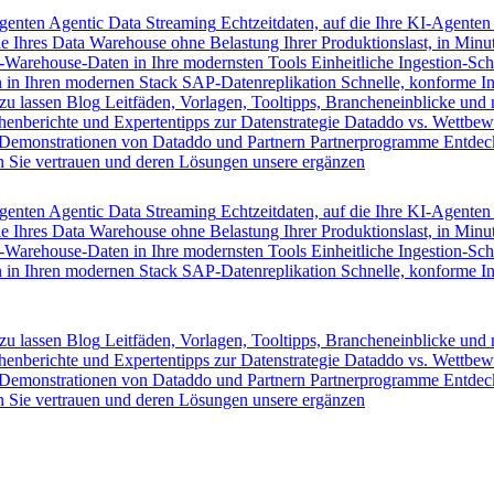
Agenten
Agentic Data Streaming
Echtzeitdaten, auf die Ihre KI-Agenten
e Ihres Data Warehouse ohne Belastung Ihrer Produktionslast, in Minut
-Warehouse-Daten in Ihre modernsten Tools
Einheitliche Ingestion-Sch
 in Ihren modernen Stack
SAP-Datenreplikation
Schnelle, konforme I
zu lassen
Blog
Leitfäden, Vorlagen, Tooltipps, Brancheneinblicke und
henberichte und Expertentipps zur Datenstrategie
Dataddo vs. Wettbew
Demonstrationen von Dataddo und Partnern
Partnerprogramme
Entdec
 Sie vertrauen und deren Lösungen unsere ergänzen
Agenten
Agentic Data Streaming
Echtzeitdaten, auf die Ihre KI-Agenten
e Ihres Data Warehouse ohne Belastung Ihrer Produktionslast, in Minut
-Warehouse-Daten in Ihre modernsten Tools
Einheitliche Ingestion-Sch
 in Ihren modernen Stack
SAP-Datenreplikation
Schnelle, konforme I
zu lassen
Blog
Leitfäden, Vorlagen, Tooltipps, Brancheneinblicke und
henberichte und Expertentipps zur Datenstrategie
Dataddo vs. Wettbew
Demonstrationen von Dataddo und Partnern
Partnerprogramme
Entdec
 Sie vertrauen und deren Lösungen unsere ergänzen