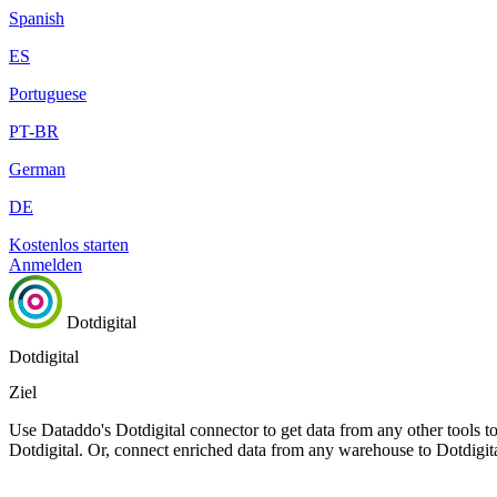
Spanish
ES
Portuguese
PT-BR
German
DE
Kostenlos starten
Anmelden
Dotdigital
Dotdigital
Ziel
Use Dataddo's Dotdigital connector to get data from any other tools to 
Dotdigital. Or, connect enriched data from any warehouse to Dotdigita