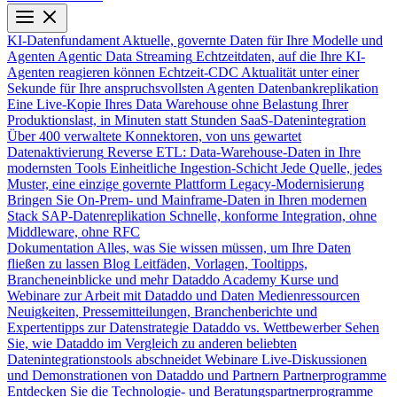
KI-Datenfundament
Aktuelle, governte Daten für Ihre Modelle und
Agenten
Agentic Data Streaming
Echtzeitdaten, auf die Ihre KI-
Agenten reagieren können
Echtzeit-CDC
Aktualität unter einer
Sekunde für Ihre anspruchsvollsten Agenten
Datenbankreplikation
Eine Live-Kopie Ihres Data Warehouse ohne Belastung Ihrer
Produktionslast, in Minuten statt Stunden
SaaS-Datenintegration
Über 400 verwaltete Konnektoren, von uns gewartet
Datenaktivierung
Reverse ETL: Data-Warehouse-Daten in Ihre
modernsten Tools
Einheitliche Ingestion-Schicht
Jede Quelle, jedes
Muster, eine einzige governte Plattform
Legacy-Modernisierung
Bringen Sie On-Prem- und Mainframe-Daten in Ihren modernen
Stack
SAP-Datenreplikation
Schnelle, konforme Integration, ohne
Middleware, ohne RFC
Dokumentation
Alles, was Sie wissen müssen, um Ihre Daten
fließen zu lassen
Blog
Leitfäden, Vorlagen, Tooltipps,
Brancheneinblicke und mehr
Dataddo Academy
Kurse und
Webinare zur Arbeit mit Dataddo und Daten
Medienressourcen
Neuigkeiten, Pressemitteilungen, Branchenberichte und
Expertentipps zur Datenstrategie
Dataddo vs. Wettbewerber
Sehen
Sie, wie Dataddo im Vergleich zu anderen beliebten
Datenintegrationstools abschneidet
Webinare
Live-Diskussionen
und Demonstrationen von Dataddo und Partnern
Partnerprogramme
Entdecken Sie die Technologie- und Beratungspartnerprogramme