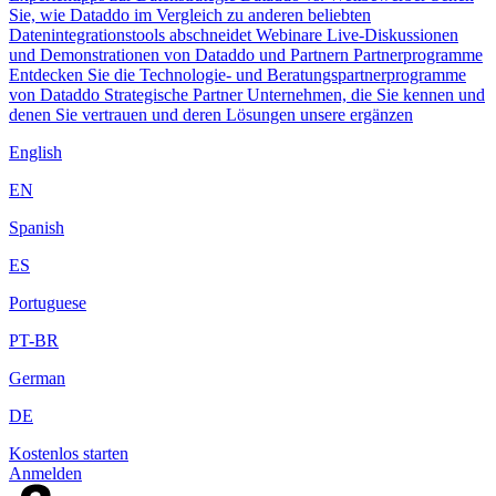
Sie, wie Dataddo im Vergleich zu anderen beliebten
Datenintegrationstools abschneidet
Webinare
Live-Diskussionen
und Demonstrationen von Dataddo und Partnern
Partnerprogramme
Entdecken Sie die Technologie- und Beratungspartnerprogramme
von Dataddo
Strategische Partner
Unternehmen, die Sie kennen und
denen Sie vertrauen und deren Lösungen unsere ergänzen
English
EN
Spanish
ES
Portuguese
PT-BR
German
DE
Kostenlos starten
Anmelden