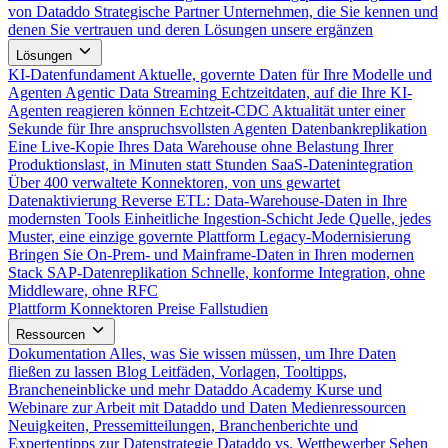
von Dataddo
Strategische Partner
Unternehmen, die Sie kennen und
denen Sie vertrauen und deren Lösungen unsere ergänzen
Lösungen
KI-Datenfundament
Aktuelle, governte Daten für Ihre Modelle und
Agenten
Agentic Data Streaming
Echtzeitdaten, auf die Ihre KI-
Agenten reagieren können
Echtzeit-CDC
Aktualität unter einer
Sekunde für Ihre anspruchsvollsten Agenten
Datenbankreplikation
Eine Live-Kopie Ihres Data Warehouse ohne Belastung Ihrer
Produktionslast, in Minuten statt Stunden
SaaS-Datenintegration
Über 400 verwaltete Konnektoren, von uns gewartet
Datenaktivierung
Reverse ETL: Data-Warehouse-Daten in Ihre
modernsten Tools
Einheitliche Ingestion-Schicht
Jede Quelle, jedes
Muster, eine einzige governte Plattform
Legacy-Modernisierung
Bringen Sie On-Prem- und Mainframe-Daten in Ihren modernen
Stack
SAP-Datenreplikation
Schnelle, konforme Integration, ohne
Middleware, ohne RFC
Plattform
Konnektoren
Preise
Fallstudien
Ressourcen
Dokumentation
Alles, was Sie wissen müssen, um Ihre Daten
fließen zu lassen
Blog
Leitfäden, Vorlagen, Tooltipps,
Brancheneinblicke und mehr
Dataddo Academy
Kurse und
Webinare zur Arbeit mit Dataddo und Daten
Medienressourcen
Neuigkeiten, Pressemitteilungen, Branchenberichte und
Expertentipps zur Datenstrategie
Dataddo vs. Wettbewerber
Sehen