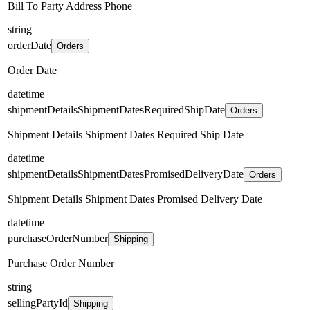
Bill To Party Address Phone
string
orderDate
Orders
Order Date
datetime
shipmentDetailsShipmentDatesRequiredShipDate
Orders
Shipment Details Shipment Dates Required Ship Date
datetime
shipmentDetailsShipmentDatesPromisedDeliveryDate
Orders
Shipment Details Shipment Dates Promised Delivery Date
datetime
purchaseOrderNumber
Shipping
Purchase Order Number
string
sellingPartyId
Shipping