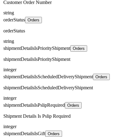
Customer Order Number
string
orderStatus
Orders
orderStatus
string
shipmentDetailsIsPriorityShipment
Orders
shipmentDetailsIsPriorityShipment
integer
shipmentDetailsIsScheduledDeliveryShipment
Orders
shipmentDetailsIsScheduledDeliveryShipment
integer
shipmentDetailsIsPslipRequired
Orders
Shipment Details Is Pslip Required
integer
shipmentDetailsIsGift
Orders