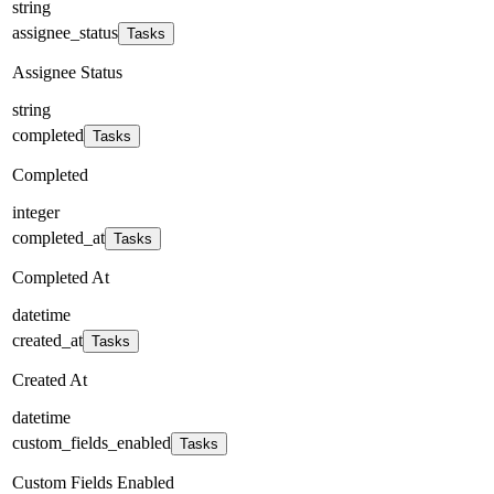
string
assignee_status
Tasks
Assignee Status
string
completed
Tasks
Completed
integer
completed_at
Tasks
Completed At
datetime
created_at
Tasks
Created At
datetime
custom_fields_enabled
Tasks
Custom Fields Enabled