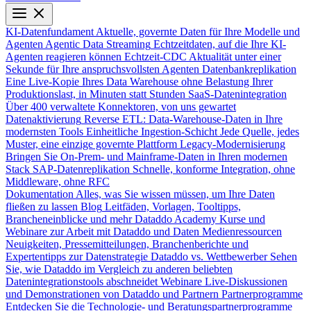
KI-Datenfundament
Aktuelle, governte Daten für Ihre Modelle und
Agenten
Agentic Data Streaming
Echtzeitdaten, auf die Ihre KI-
Agenten reagieren können
Echtzeit-CDC
Aktualität unter einer
Sekunde für Ihre anspruchsvollsten Agenten
Datenbankreplikation
Eine Live-Kopie Ihres Data Warehouse ohne Belastung Ihrer
Produktionslast, in Minuten statt Stunden
SaaS-Datenintegration
Über 400 verwaltete Konnektoren, von uns gewartet
Datenaktivierung
Reverse ETL: Data-Warehouse-Daten in Ihre
modernsten Tools
Einheitliche Ingestion-Schicht
Jede Quelle, jedes
Muster, eine einzige governte Plattform
Legacy-Modernisierung
Bringen Sie On-Prem- und Mainframe-Daten in Ihren modernen
Stack
SAP-Datenreplikation
Schnelle, konforme Integration, ohne
Middleware, ohne RFC
Dokumentation
Alles, was Sie wissen müssen, um Ihre Daten
fließen zu lassen
Blog
Leitfäden, Vorlagen, Tooltipps,
Brancheneinblicke und mehr
Dataddo Academy
Kurse und
Webinare zur Arbeit mit Dataddo und Daten
Medienressourcen
Neuigkeiten, Pressemitteilungen, Branchenberichte und
Expertentipps zur Datenstrategie
Dataddo vs. Wettbewerber
Sehen
Sie, wie Dataddo im Vergleich zu anderen beliebten
Datenintegrationstools abschneidet
Webinare
Live-Diskussionen
und Demonstrationen von Dataddo und Partnern
Partnerprogramme
Entdecken Sie die Technologie- und Beratungspartnerprogramme