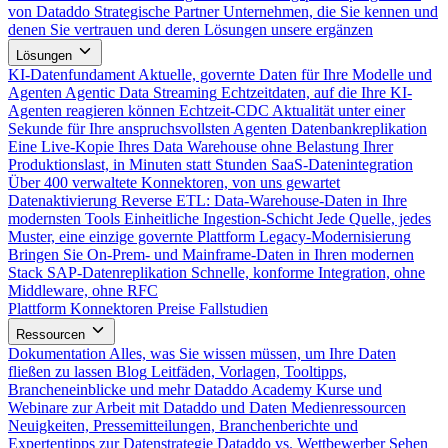
von Dataddo
Strategische Partner
Unternehmen, die Sie kennen und
denen Sie vertrauen und deren Lösungen unsere ergänzen
Lösungen
KI-Datenfundament
Aktuelle, governte Daten für Ihre Modelle und
Agenten
Agentic Data Streaming
Echtzeitdaten, auf die Ihre KI-
Agenten reagieren können
Echtzeit-CDC
Aktualität unter einer
Sekunde für Ihre anspruchsvollsten Agenten
Datenbankreplikation
Eine Live-Kopie Ihres Data Warehouse ohne Belastung Ihrer
Produktionslast, in Minuten statt Stunden
SaaS-Datenintegration
Über 400 verwaltete Konnektoren, von uns gewartet
Datenaktivierung
Reverse ETL: Data-Warehouse-Daten in Ihre
modernsten Tools
Einheitliche Ingestion-Schicht
Jede Quelle, jedes
Muster, eine einzige governte Plattform
Legacy-Modernisierung
Bringen Sie On-Prem- und Mainframe-Daten in Ihren modernen
Stack
SAP-Datenreplikation
Schnelle, konforme Integration, ohne
Middleware, ohne RFC
Plattform
Konnektoren
Preise
Fallstudien
Ressourcen
Dokumentation
Alles, was Sie wissen müssen, um Ihre Daten
fließen zu lassen
Blog
Leitfäden, Vorlagen, Tooltipps,
Brancheneinblicke und mehr
Dataddo Academy
Kurse und
Webinare zur Arbeit mit Dataddo und Daten
Medienressourcen
Neuigkeiten, Pressemitteilungen, Branchenberichte und
Expertentipps zur Datenstrategie
Dataddo vs. Wettbewerber
Sehen