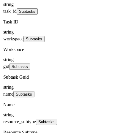
string
task_id
Subtasks
Task ID
string
workspace
Subtasks
Workspace
string
gid
Subtasks
Subtask Guid
string
name
Subtasks
Name
string
resource_subtype
Subtasks
Resource Subtype