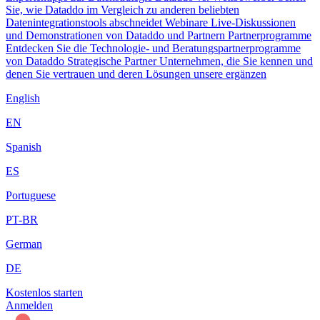
Sie, wie Dataddo im Vergleich zu anderen beliebten
Datenintegrationstools abschneidet
Webinare
Live-Diskussionen
und Demonstrationen von Dataddo und Partnern
Partnerprogramme
Entdecken Sie die Technologie- und Beratungspartnerprogramme
von Dataddo
Strategische Partner
Unternehmen, die Sie kennen und
denen Sie vertrauen und deren Lösungen unsere ergänzen
English
EN
Spanish
ES
Portuguese
PT-BR
German
DE
Kostenlos starten
Anmelden