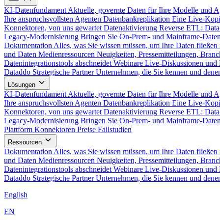
KI-Datenfundament
Aktuelle, governte Daten für Ihre Modelle und 
Ihre anspruchsvollsten Agenten
Datenbankreplikation
Eine Live-Kopi
Konnektoren, von uns gewartet
Datenaktivierung
Reverse ETL: Data
Legacy-Modernisierung
Bringen Sie On-Prem- und Mainframe-Daten
Dokumentation
Alles, was Sie wissen müssen, um Ihre Daten fließen 
und Daten
Medienressourcen
Neuigkeiten, Pressemitteilungen, Branc
Datenintegrationstools abschneidet
Webinare
Live-Diskussionen und 
Dataddo
Strategische Partner
Unternehmen, die Sie kennen und denen
Lösungen
KI-Datenfundament
Aktuelle, governte Daten für Ihre Modelle und 
Ihre anspruchsvollsten Agenten
Datenbankreplikation
Eine Live-Kopi
Konnektoren, von uns gewartet
Datenaktivierung
Reverse ETL: Data
Legacy-Modernisierung
Bringen Sie On-Prem- und Mainframe-Daten
Plattform
Konnektoren
Preise
Fallstudien
Ressourcen
Dokumentation
Alles, was Sie wissen müssen, um Ihre Daten fließen 
und Daten
Medienressourcen
Neuigkeiten, Pressemitteilungen, Branc
Datenintegrationstools abschneidet
Webinare
Live-Diskussionen und 
Dataddo
Strategische Partner
Unternehmen, die Sie kennen und denen
English
EN