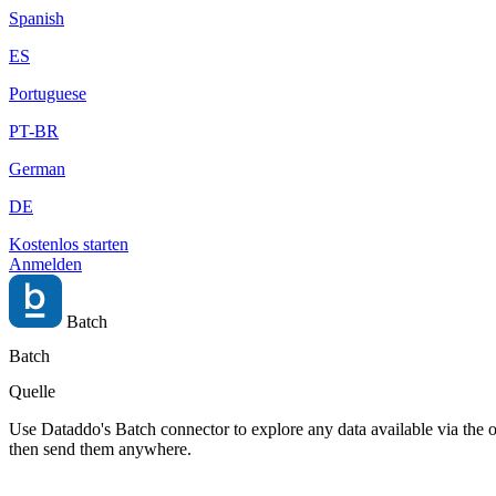
Spanish
ES
Portuguese
PT-BR
German
DE
Kostenlos starten
Anmelden
Batch
Batch
Quelle
Use Dataddo's Batch connector to explore any data available via the o
then send them anywhere.