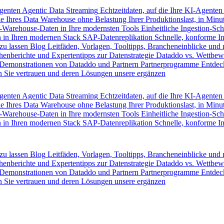
Agenten
Agentic Data Streaming
Echtzeitdaten, auf die Ihre KI-Agenten
e Ihres Data Warehouse ohne Belastung Ihrer Produktionslast, in Minut
-Warehouse-Daten in Ihre modernsten Tools
Einheitliche Ingestion-Sch
 in Ihren modernen Stack
SAP-Datenreplikation
Schnelle, konforme I
zu lassen
Blog
Leitfäden, Vorlagen, Tooltipps, Brancheneinblicke und
henberichte und Expertentipps zur Datenstrategie
Dataddo vs. Wettbew
Demonstrationen von Dataddo und Partnern
Partnerprogramme
Entdec
 Sie vertrauen und deren Lösungen unsere ergänzen
Agenten
Agentic Data Streaming
Echtzeitdaten, auf die Ihre KI-Agenten
e Ihres Data Warehouse ohne Belastung Ihrer Produktionslast, in Minut
-Warehouse-Daten in Ihre modernsten Tools
Einheitliche Ingestion-Sch
 in Ihren modernen Stack
SAP-Datenreplikation
Schnelle, konforme I
zu lassen
Blog
Leitfäden, Vorlagen, Tooltipps, Brancheneinblicke und
henberichte und Expertentipps zur Datenstrategie
Dataddo vs. Wettbew
Demonstrationen von Dataddo und Partnern
Partnerprogramme
Entdec
 Sie vertrauen und deren Lösungen unsere ergänzen