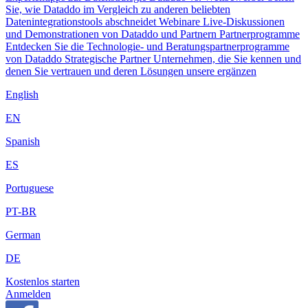
Sie, wie Dataddo im Vergleich zu anderen beliebten
Datenintegrationstools abschneidet
Webinare
Live-Diskussionen
und Demonstrationen von Dataddo und Partnern
Partnerprogramme
Entdecken Sie die Technologie- und Beratungspartnerprogramme
von Dataddo
Strategische Partner
Unternehmen, die Sie kennen und
denen Sie vertrauen und deren Lösungen unsere ergänzen
English
EN
Spanish
ES
Portuguese
PT-BR
German
DE
Kostenlos starten
Anmelden