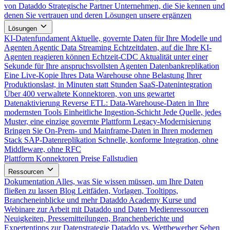
von Dataddo
Strategische Partner
Unternehmen, die Sie kennen und
denen Sie vertrauen und deren Lösungen unsere ergänzen
Lösungen
KI-Datenfundament
Aktuelle, governte Daten für Ihre Modelle und
Agenten
Agentic Data Streaming
Echtzeitdaten, auf die Ihre KI-
Agenten reagieren können
Echtzeit-CDC
Aktualität unter einer
Sekunde für Ihre anspruchsvollsten Agenten
Datenbankreplikation
Eine Live-Kopie Ihres Data Warehouse ohne Belastung Ihrer
Produktionslast, in Minuten statt Stunden
SaaS-Datenintegration
Über 400 verwaltete Konnektoren, von uns gewartet
Datenaktivierung
Reverse ETL: Data-Warehouse-Daten in Ihre
modernsten Tools
Einheitliche Ingestion-Schicht
Jede Quelle, jedes
Muster, eine einzige governte Plattform
Legacy-Modernisierung
Bringen Sie On-Prem- und Mainframe-Daten in Ihren modernen
Stack
SAP-Datenreplikation
Schnelle, konforme Integration, ohne
Middleware, ohne RFC
Plattform
Konnektoren
Preise
Fallstudien
Ressourcen
Dokumentation
Alles, was Sie wissen müssen, um Ihre Daten
fließen zu lassen
Blog
Leitfäden, Vorlagen, Tooltipps,
Brancheneinblicke und mehr
Dataddo Academy
Kurse und
Webinare zur Arbeit mit Dataddo und Daten
Medienressourcen
Neuigkeiten, Pressemitteilungen, Branchenberichte und
Expertentipps zur Datenstrategie
Dataddo vs. Wettbewerber
Sehen