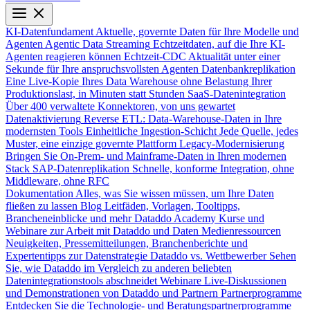
KI-Datenfundament
Aktuelle, governte Daten für Ihre Modelle und
Agenten
Agentic Data Streaming
Echtzeitdaten, auf die Ihre KI-
Agenten reagieren können
Echtzeit-CDC
Aktualität unter einer
Sekunde für Ihre anspruchsvollsten Agenten
Datenbankreplikation
Eine Live-Kopie Ihres Data Warehouse ohne Belastung Ihrer
Produktionslast, in Minuten statt Stunden
SaaS-Datenintegration
Über 400 verwaltete Konnektoren, von uns gewartet
Datenaktivierung
Reverse ETL: Data-Warehouse-Daten in Ihre
modernsten Tools
Einheitliche Ingestion-Schicht
Jede Quelle, jedes
Muster, eine einzige governte Plattform
Legacy-Modernisierung
Bringen Sie On-Prem- und Mainframe-Daten in Ihren modernen
Stack
SAP-Datenreplikation
Schnelle, konforme Integration, ohne
Middleware, ohne RFC
Dokumentation
Alles, was Sie wissen müssen, um Ihre Daten
fließen zu lassen
Blog
Leitfäden, Vorlagen, Tooltipps,
Brancheneinblicke und mehr
Dataddo Academy
Kurse und
Webinare zur Arbeit mit Dataddo und Daten
Medienressourcen
Neuigkeiten, Pressemitteilungen, Branchenberichte und
Expertentipps zur Datenstrategie
Dataddo vs. Wettbewerber
Sehen
Sie, wie Dataddo im Vergleich zu anderen beliebten
Datenintegrationstools abschneidet
Webinare
Live-Diskussionen
und Demonstrationen von Dataddo und Partnern
Partnerprogramme
Entdecken Sie die Technologie- und Beratungspartnerprogramme