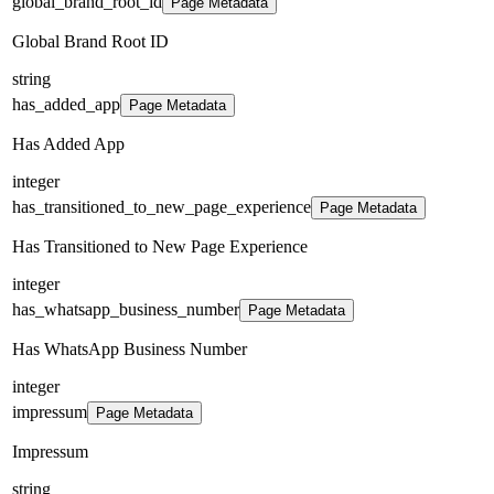
global_brand_root_id
Page Metadata
Global Brand Root ID
string
has_added_app
Page Metadata
Has Added App
integer
has_transitioned_to_new_page_experience
Page Metadata
Has Transitioned to New Page Experience
integer
has_whatsapp_business_number
Page Metadata
Has WhatsApp Business Number
integer
impressum
Page Metadata
Impressum
string