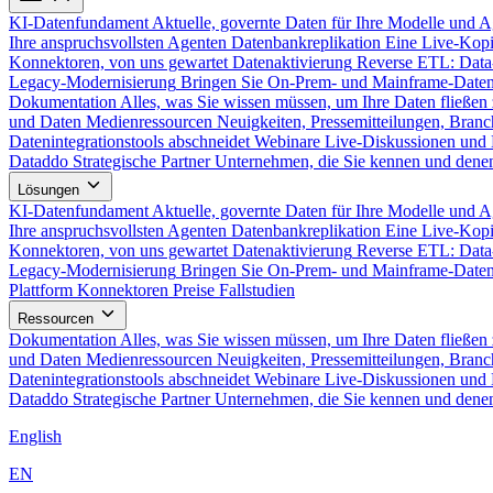
KI-Datenfundament
Aktuelle, governte Daten für Ihre Modelle und 
Ihre anspruchsvollsten Agenten
Datenbankreplikation
Eine Live-Kopi
Konnektoren, von uns gewartet
Datenaktivierung
Reverse ETL: Data
Legacy-Modernisierung
Bringen Sie On-Prem- und Mainframe-Daten
Dokumentation
Alles, was Sie wissen müssen, um Ihre Daten fließen 
und Daten
Medienressourcen
Neuigkeiten, Pressemitteilungen, Branc
Datenintegrationstools abschneidet
Webinare
Live-Diskussionen und 
Dataddo
Strategische Partner
Unternehmen, die Sie kennen und denen
Lösungen
KI-Datenfundament
Aktuelle, governte Daten für Ihre Modelle und 
Ihre anspruchsvollsten Agenten
Datenbankreplikation
Eine Live-Kopi
Konnektoren, von uns gewartet
Datenaktivierung
Reverse ETL: Data
Legacy-Modernisierung
Bringen Sie On-Prem- und Mainframe-Daten
Plattform
Konnektoren
Preise
Fallstudien
Ressourcen
Dokumentation
Alles, was Sie wissen müssen, um Ihre Daten fließen 
und Daten
Medienressourcen
Neuigkeiten, Pressemitteilungen, Branc
Datenintegrationstools abschneidet
Webinare
Live-Diskussionen und 
Dataddo
Strategische Partner
Unternehmen, die Sie kennen und denen
English
EN