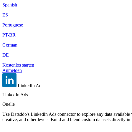
Spanish
ES
Portuguese
PT-BR
German
DE
Kostenlos starten
Anmelden
LinkedIn Ads
LinkedIn Ads
Quelle
Use Dataddo's LinkedIn Ads connector to explore any data available 
creative, and other levels. Build and blend custom datasets directly 