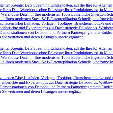
Agenten
Agentic Data Streaming
Echtzeitdaten, auf die Ihre KI-Agenten
e Ihres Data Warehouse ohne Belastung Ihrer Produktionslast, in Minut
-Warehouse-Daten in Ihre modernsten Tools
Einheitliche Ingestion-Sch
 in Ihren modernen Stack
SAP-Datenreplikation
Schnelle, konforme I
zu lassen
Blog
Leitfäden, Vorlagen, Tooltipps, Brancheneinblicke und
henberichte und Expertentipps zur Datenstrategie
Dataddo vs. Wettbew
Demonstrationen von Dataddo und Partnern
Partnerprogramme
Entdec
 Sie vertrauen und deren Lösungen unsere ergänzen
Agenten
Agentic Data Streaming
Echtzeitdaten, auf die Ihre KI-Agenten
e Ihres Data Warehouse ohne Belastung Ihrer Produktionslast, in Minut
-Warehouse-Daten in Ihre modernsten Tools
Einheitliche Ingestion-Sch
 in Ihren modernen Stack
SAP-Datenreplikation
Schnelle, konforme I
zu lassen
Blog
Leitfäden, Vorlagen, Tooltipps, Brancheneinblicke und
henberichte und Expertentipps zur Datenstrategie
Dataddo vs. Wettbew
Demonstrationen von Dataddo und Partnern
Partnerprogramme
Entdec
 Sie vertrauen und deren Lösungen unsere ergänzen