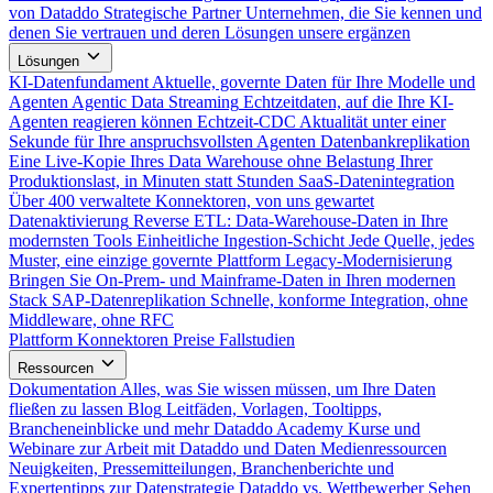
von Dataddo
Strategische Partner
Unternehmen, die Sie kennen und
denen Sie vertrauen und deren Lösungen unsere ergänzen
Lösungen
KI-Datenfundament
Aktuelle, governte Daten für Ihre Modelle und
Agenten
Agentic Data Streaming
Echtzeitdaten, auf die Ihre KI-
Agenten reagieren können
Echtzeit-CDC
Aktualität unter einer
Sekunde für Ihre anspruchsvollsten Agenten
Datenbankreplikation
Eine Live-Kopie Ihres Data Warehouse ohne Belastung Ihrer
Produktionslast, in Minuten statt Stunden
SaaS-Datenintegration
Über 400 verwaltete Konnektoren, von uns gewartet
Datenaktivierung
Reverse ETL: Data-Warehouse-Daten in Ihre
modernsten Tools
Einheitliche Ingestion-Schicht
Jede Quelle, jedes
Muster, eine einzige governte Plattform
Legacy-Modernisierung
Bringen Sie On-Prem- und Mainframe-Daten in Ihren modernen
Stack
SAP-Datenreplikation
Schnelle, konforme Integration, ohne
Middleware, ohne RFC
Plattform
Konnektoren
Preise
Fallstudien
Ressourcen
Dokumentation
Alles, was Sie wissen müssen, um Ihre Daten
fließen zu lassen
Blog
Leitfäden, Vorlagen, Tooltipps,
Brancheneinblicke und mehr
Dataddo Academy
Kurse und
Webinare zur Arbeit mit Dataddo und Daten
Medienressourcen
Neuigkeiten, Pressemitteilungen, Branchenberichte und
Expertentipps zur Datenstrategie
Dataddo vs. Wettbewerber
Sehen