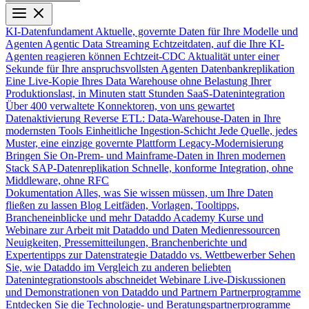
KI-Datenfundament
Aktuelle, governte Daten für Ihre Modelle und
Agenten
Agentic Data Streaming
Echtzeitdaten, auf die Ihre KI-
Agenten reagieren können
Echtzeit-CDC
Aktualität unter einer
Sekunde für Ihre anspruchsvollsten Agenten
Datenbankreplikation
Eine Live-Kopie Ihres Data Warehouse ohne Belastung Ihrer
Produktionslast, in Minuten statt Stunden
SaaS-Datenintegration
Über 400 verwaltete Konnektoren, von uns gewartet
Datenaktivierung
Reverse ETL: Data-Warehouse-Daten in Ihre
modernsten Tools
Einheitliche Ingestion-Schicht
Jede Quelle, jedes
Muster, eine einzige governte Plattform
Legacy-Modernisierung
Bringen Sie On-Prem- und Mainframe-Daten in Ihren modernen
Stack
SAP-Datenreplikation
Schnelle, konforme Integration, ohne
Middleware, ohne RFC
Dokumentation
Alles, was Sie wissen müssen, um Ihre Daten
fließen zu lassen
Blog
Leitfäden, Vorlagen, Tooltipps,
Brancheneinblicke und mehr
Dataddo Academy
Kurse und
Webinare zur Arbeit mit Dataddo und Daten
Medienressourcen
Neuigkeiten, Pressemitteilungen, Branchenberichte und
Expertentipps zur Datenstrategie
Dataddo vs. Wettbewerber
Sehen
Sie, wie Dataddo im Vergleich zu anderen beliebten
Datenintegrationstools abschneidet
Webinare
Live-Diskussionen
und Demonstrationen von Dataddo und Partnern
Partnerprogramme
Entdecken Sie die Technologie- und Beratungspartnerprogramme