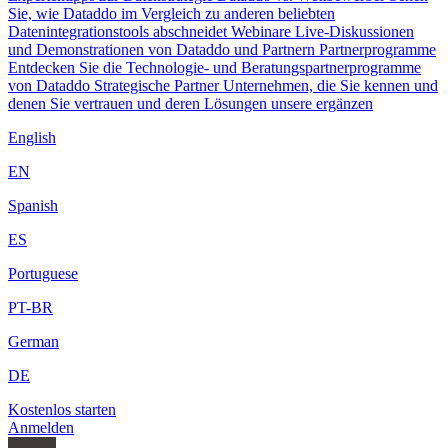
Sie, wie Dataddo im Vergleich zu anderen beliebten
Datenintegrationstools abschneidet
Webinare
Live-Diskussionen
und Demonstrationen von Dataddo und Partnern
Partnerprogramme
Entdecken Sie die Technologie- und Beratungspartnerprogramme
von Dataddo
Strategische Partner
Unternehmen, die Sie kennen und
denen Sie vertrauen und deren Lösungen unsere ergänzen
English
EN
Spanish
ES
Portuguese
PT-BR
German
DE
Kostenlos starten
Anmelden