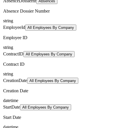
AbsenceDossiernr
Absences
Absence Dossier Number
string
EmployeeId
All Employees By Company
Employee ID
string
ContractID
All Employees By Company
Contract ID
string
CreationDate
All Employees By Company
Creation Date
datetime
StartDate
All Employees By Company
Start Date
datetime