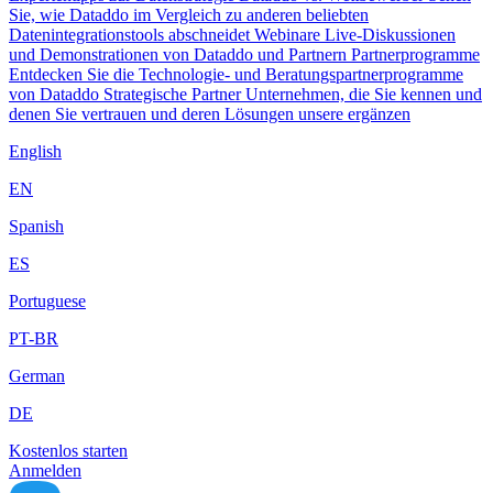
Sie, wie Dataddo im Vergleich zu anderen beliebten
Datenintegrationstools abschneidet
Webinare
Live-Diskussionen
und Demonstrationen von Dataddo und Partnern
Partnerprogramme
Entdecken Sie die Technologie- und Beratungspartnerprogramme
von Dataddo
Strategische Partner
Unternehmen, die Sie kennen und
denen Sie vertrauen und deren Lösungen unsere ergänzen
English
EN
Spanish
ES
Portuguese
PT-BR
German
DE
Kostenlos starten
Anmelden