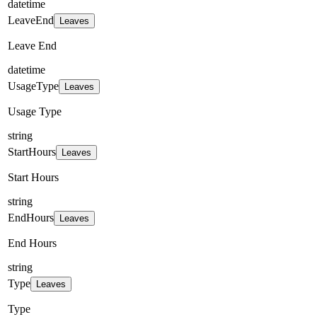
datetime
LeaveEnd
Leaves
Leave End
datetime
UsageType
Leaves
Usage Type
string
StartHours
Leaves
Start Hours
string
EndHours
Leaves
End Hours
string
Type
Leaves
Type