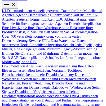
KI-Datenfundament
Aktuelle, governte Daten für Ihre Modelle und
Agenten
Agentic Data Streaming
Echtzeitdaten, auf die Ihre KI-
Agenten reagieren können
Echtzeit-CDC
Aktualität unter einer
Sekunde für Ihre anspruchsvollsten Agenten
Datenbankreplikation
Eine Live-Kopie Ihres Data Warehouse ohne Belastung Ihrer
Produktionslast, in Minuten statt Stunden
SaaS-Datenintegration
Über 400 verwaltete Konnektoren, von uns gewartet
Datenaktivierung
Reverse ETL: Data-Warehouse-Daten in Ihre
modernsten Tools
Einheitliche Ingestion-Schicht
Jede Quelle, jedes
Muster, eine einzige governte Plattform
Legacy-Modernisierung
Bringen Sie On-Prem- und Mainframe-Daten in Ihren modernen
Stack
SAP-Datenreplikation
Schnelle, konforme Integration, ohne
Middleware, ohne RFC
Dokumentation
Alles, was Sie wissen müssen, um Ihre Daten
fließen zu lassen
Blog
Leitfäden, Vorlagen, Tooltipps,
Brancheneinblicke und mehr
Dataddo Academy
Kurse und
Webinare zur Arbeit mit Dataddo und Daten
Medienressourcen
Neuigkeiten, Pressemitteilungen, Branchenberichte und
Expertentipps zur Datenstrategie
Dataddo vs. Wettbewerber
Sehen
Sie, wie Dataddo im Vergleich zu anderen beliebten
Datenintegrationstools abschneidet
Webinare
Live-Diskussionen
und Demonstrationen von Dataddo und Partnern
Partnerprogramme
Entdecken Sie die Technologie- und Beratungspartnerprogramme