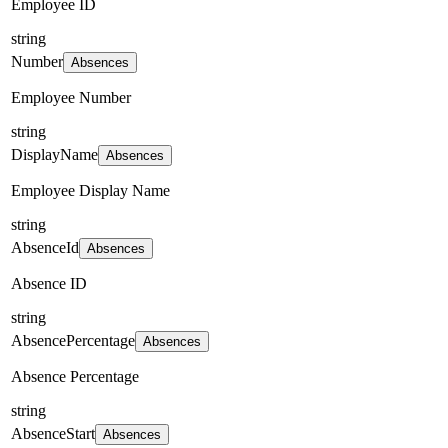
Employee ID
string
Number
Absences
Employee Number
string
DisplayName
Absences
Employee Display Name
string
AbsenceId
Absences
Absence ID
string
AbsencePercentage
Absences
Absence Percentage
string
AbsenceStart
Absences