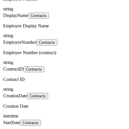
string
DisplayName
Contracts
Employee Display Name
string
EmployeeNumber
Contracts
Employee Number (contract)
string
ContractID
Contracts
Contract ID
string
CreationDate
Contracts
Creation Date
datetime
StartDate
Contracts