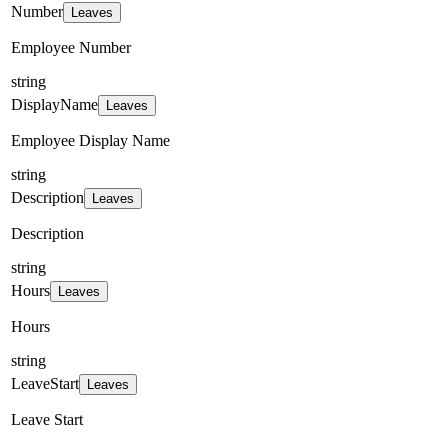
Number
Leaves
Employee Number
string
DisplayName
Leaves
Employee Display Name
string
Description
Leaves
Description
string
Hours
Leaves
Hours
string
LeaveStart
Leaves
Leave Start