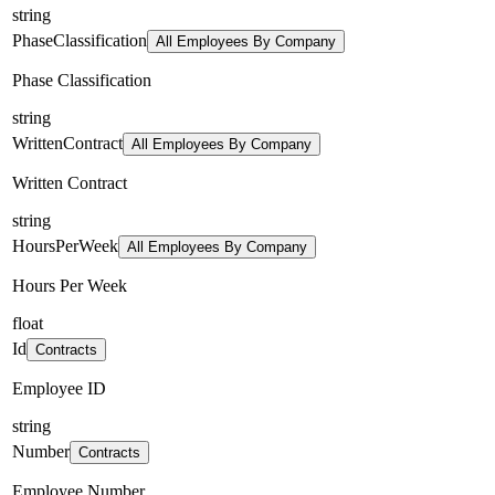
string
PhaseClassification
All Employees By Company
Phase Classification
string
WrittenContract
All Employees By Company
Written Contract
string
HoursPerWeek
All Employees By Company
Hours Per Week
float
Id
Contracts
Employee ID
string
Number
Contracts
Employee Number