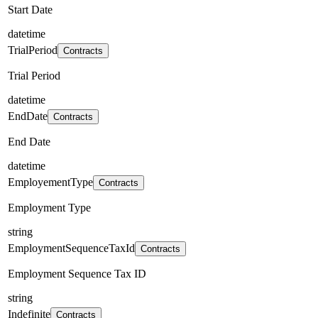
Start Date
datetime
TrialPeriod
Contracts
Trial Period
datetime
EndDate
Contracts
End Date
datetime
EmployementType
Contracts
Employment Type
string
EmploymentSequenceTaxId
Contracts
Employment Sequence Tax ID
string
Indefinite
Contracts