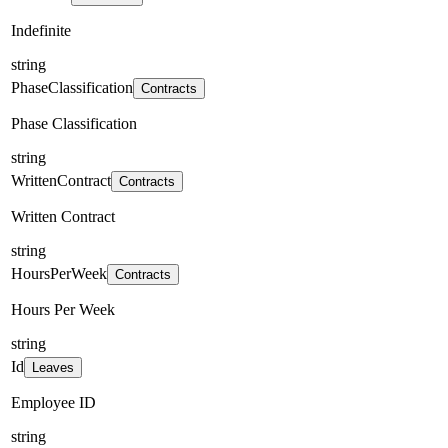
Indefinite
string
PhaseClassification
Contracts
Phase Classification
string
WrittenContract
Contracts
Written Contract
string
HoursPerWeek
Contracts
Hours Per Week
string
Id
Leaves
Employee ID
string