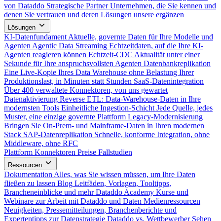
von Dataddo
Strategische Partner
Unternehmen, die Sie kennen und
denen Sie vertrauen und deren Lösungen unsere ergänzen
Lösungen
KI-Datenfundament
Aktuelle, governte Daten für Ihre Modelle und
Agenten
Agentic Data Streaming
Echtzeitdaten, auf die Ihre KI-
Agenten reagieren können
Echtzeit-CDC
Aktualität unter einer
Sekunde für Ihre anspruchsvollsten Agenten
Datenbankreplikation
Eine Live-Kopie Ihres Data Warehouse ohne Belastung Ihrer
Produktionslast, in Minuten statt Stunden
SaaS-Datenintegration
Über 400 verwaltete Konnektoren, von uns gewartet
Datenaktivierung
Reverse ETL: Data-Warehouse-Daten in Ihre
modernsten Tools
Einheitliche Ingestion-Schicht
Jede Quelle, jedes
Muster, eine einzige governte Plattform
Legacy-Modernisierung
Bringen Sie On-Prem- und Mainframe-Daten in Ihren modernen
Stack
SAP-Datenreplikation
Schnelle, konforme Integration, ohne
Middleware, ohne RFC
Plattform
Konnektoren
Preise
Fallstudien
Ressourcen
Dokumentation
Alles, was Sie wissen müssen, um Ihre Daten
fließen zu lassen
Blog
Leitfäden, Vorlagen, Tooltipps,
Brancheneinblicke und mehr
Dataddo Academy
Kurse und
Webinare zur Arbeit mit Dataddo und Daten
Medienressourcen
Neuigkeiten, Pressemitteilungen, Branchenberichte und
Expertentipps zur Datenstrategie
Dataddo vs. Wettbewerber
Sehen