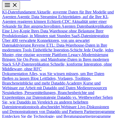
KI-Datenfundament
Aktuelle, governte Daten für Ihre Modelle und
Agenten
Agentic Data Streaming
Echtzeitdaten, auf die Ihre KI-
Agenten reagieren können
Echtzeit-CDC
Aktualität unter einer
Sekunde für Ihre anspruchsvollsten Agenten
Datenbankreplikation
Eine Live-Kopie Ihres Data Warehouse ohne Belastung Ihrer
Produktionslast, in Minuten statt Stunden
SaaS-Datenintegration
Über 400 verwaltete Konnektoren, von uns gewartet
Datenaktivierung
Reverse ETL: Data-Warehouse-Daten in Ihre
modernsten Tools
Einheitliche Ingestion-Schicht
Jede Quelle, jedes
Muster, eine einzige governte Plattform
Legacy-Modernisierung
Bringen Sie On-Prem- und Mainframe-Daten in Ihren modernen
Stack
SAP-Datenreplikation
Schnelle, konforme Integration, ohne
Middleware, ohne RFC
Dokumentation
Alles, was Sie wissen müssen, um Ihre Daten
fließen zu lassen
Blog
Leitfäden, Vorlagen, Tooltipps,
Brancheneinblicke und mehr
Dataddo Academy
Kurse und
Webinare zur Arbeit mit Dataddo und Daten
Medienressourcen
Neuigkeiten, Pressemitteilungen, Branchenberichte und
Expertentipps zur Datenstrategie
Dataddo vs. Wettbewerber
Sehen
Sie, wie Dataddo im Vergleich zu anderen beliebten
Datenintegrationstools abschneidet
Webinare
Live-Diskussionen
und Demonstrationen von Dataddo und Partnern
Partnerprogramme
Entdecken Sie die Technologie- und Beratungspartnerprogramme