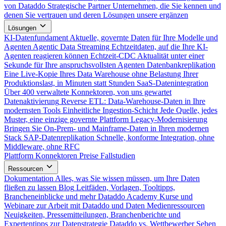
von Dataddo
Strategische Partner
Unternehmen, die Sie kennen und
denen Sie vertrauen und deren Lösungen unsere ergänzen
Lösungen
KI-Datenfundament
Aktuelle, governte Daten für Ihre Modelle und
Agenten
Agentic Data Streaming
Echtzeitdaten, auf die Ihre KI-
Agenten reagieren können
Echtzeit-CDC
Aktualität unter einer
Sekunde für Ihre anspruchsvollsten Agenten
Datenbankreplikation
Eine Live-Kopie Ihres Data Warehouse ohne Belastung Ihrer
Produktionslast, in Minuten statt Stunden
SaaS-Datenintegration
Über 400 verwaltete Konnektoren, von uns gewartet
Datenaktivierung
Reverse ETL: Data-Warehouse-Daten in Ihre
modernsten Tools
Einheitliche Ingestion-Schicht
Jede Quelle, jedes
Muster, eine einzige governte Plattform
Legacy-Modernisierung
Bringen Sie On-Prem- und Mainframe-Daten in Ihren modernen
Stack
SAP-Datenreplikation
Schnelle, konforme Integration, ohne
Middleware, ohne RFC
Plattform
Konnektoren
Preise
Fallstudien
Ressourcen
Dokumentation
Alles, was Sie wissen müssen, um Ihre Daten
fließen zu lassen
Blog
Leitfäden, Vorlagen, Tooltipps,
Brancheneinblicke und mehr
Dataddo Academy
Kurse und
Webinare zur Arbeit mit Dataddo und Daten
Medienressourcen
Neuigkeiten, Pressemitteilungen, Branchenberichte und
Expertentipps zur Datenstrategie
Dataddo vs. Wettbewerber
Sehen