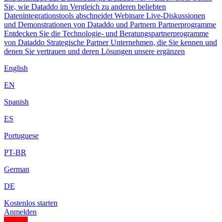
Sie, wie Dataddo im Vergleich zu anderen beliebten
Datenintegrationstools abschneidet
Webinare
Live-Diskussionen
und Demonstrationen von Dataddo und Partnern
Partnerprogramme
Entdecken Sie die Technologie- und Beratungspartnerprogramme
von Dataddo
Strategische Partner
Unternehmen, die Sie kennen und
denen Sie vertrauen und deren Lösungen unsere ergänzen
English
EN
Spanish
ES
Portuguese
PT-BR
German
DE
Kostenlos starten
Anmelden