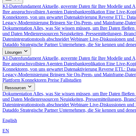
KI-Datenfundament
Aktuelle, governte Daten für Ihre Modelle und 
Ihre anspruchsvollsten Agenten
Datenbankreplikation
Eine Live-Kopi
Konnektoren, von uns gewartet
Datenaktivierung
Reverse ETL: Data
Legacy-Modernisierung
Bringen Sie On-Prem- und Mainframe-Daten
Dokumentation
Alles, was Sie wissen müssen, um Ihre Daten fließen 
und Daten
Medienressourcen
Neuigkeiten, Pressemitteilungen, Branc
Datenintegrationstools abschneidet
Webinare
Live-Diskussionen und 
Dataddo
Strategische Partner
Unternehmen, die Sie kennen und denen
Lösungen
KI-Datenfundament
Aktuelle, governte Daten für Ihre Modelle und 
Ihre anspruchsvollsten Agenten
Datenbankreplikation
Eine Live-Kopi
Konnektoren, von uns gewartet
Datenaktivierung
Reverse ETL: Data
Legacy-Modernisierung
Bringen Sie On-Prem- und Mainframe-Daten
Plattform
Konnektoren
Preise
Fallstudien
Ressourcen
Dokumentation
Alles, was Sie wissen müssen, um Ihre Daten fließen 
und Daten
Medienressourcen
Neuigkeiten, Pressemitteilungen, Branc
Datenintegrationstools abschneidet
Webinare
Live-Diskussionen und 
Dataddo
Strategische Partner
Unternehmen, die Sie kennen und denen
English
EN