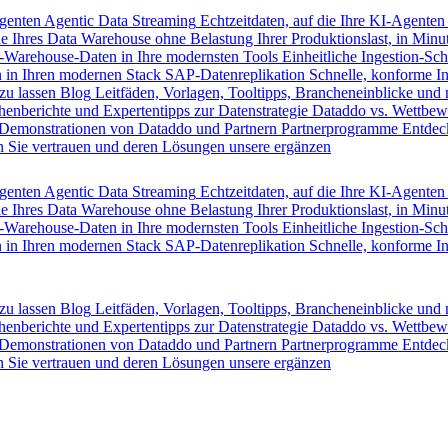
Agenten
Agentic Data Streaming
Echtzeitdaten, auf die Ihre KI-Agenten
e Ihres Data Warehouse ohne Belastung Ihrer Produktionslast, in Minut
-Warehouse-Daten in Ihre modernsten Tools
Einheitliche Ingestion-Sch
 in Ihren modernen Stack
SAP-Datenreplikation
Schnelle, konforme I
zu lassen
Blog
Leitfäden, Vorlagen, Tooltipps, Brancheneinblicke und
henberichte und Expertentipps zur Datenstrategie
Dataddo vs. Wettbew
Demonstrationen von Dataddo und Partnern
Partnerprogramme
Entdec
 Sie vertrauen und deren Lösungen unsere ergänzen
Agenten
Agentic Data Streaming
Echtzeitdaten, auf die Ihre KI-Agenten
e Ihres Data Warehouse ohne Belastung Ihrer Produktionslast, in Minut
-Warehouse-Daten in Ihre modernsten Tools
Einheitliche Ingestion-Sch
 in Ihren modernen Stack
SAP-Datenreplikation
Schnelle, konforme I
zu lassen
Blog
Leitfäden, Vorlagen, Tooltipps, Brancheneinblicke und
henberichte und Expertentipps zur Datenstrategie
Dataddo vs. Wettbew
Demonstrationen von Dataddo und Partnern
Partnerprogramme
Entdec
 Sie vertrauen und deren Lösungen unsere ergänzen