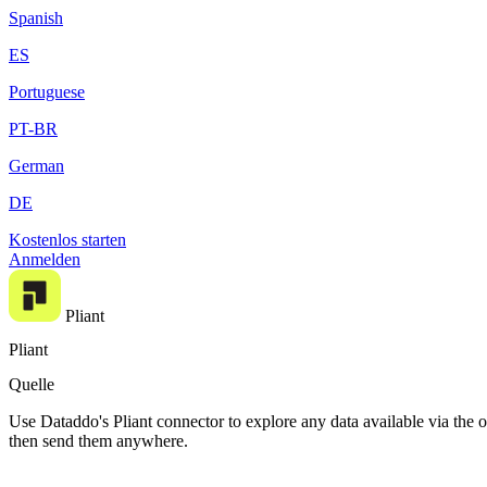
Spanish
ES
Portuguese
PT-BR
German
DE
Kostenlos starten
Anmelden
Pliant
Pliant
Quelle
Use Dataddo's Pliant connector to explore any data available via the o
then send them anywhere.