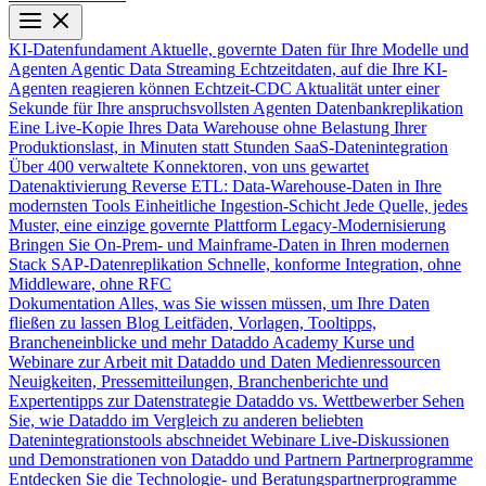
KI-Datenfundament
Aktuelle, governte Daten für Ihre Modelle und
Agenten
Agentic Data Streaming
Echtzeitdaten, auf die Ihre KI-
Agenten reagieren können
Echtzeit-CDC
Aktualität unter einer
Sekunde für Ihre anspruchsvollsten Agenten
Datenbankreplikation
Eine Live-Kopie Ihres Data Warehouse ohne Belastung Ihrer
Produktionslast, in Minuten statt Stunden
SaaS-Datenintegration
Über 400 verwaltete Konnektoren, von uns gewartet
Datenaktivierung
Reverse ETL: Data-Warehouse-Daten in Ihre
modernsten Tools
Einheitliche Ingestion-Schicht
Jede Quelle, jedes
Muster, eine einzige governte Plattform
Legacy-Modernisierung
Bringen Sie On-Prem- und Mainframe-Daten in Ihren modernen
Stack
SAP-Datenreplikation
Schnelle, konforme Integration, ohne
Middleware, ohne RFC
Dokumentation
Alles, was Sie wissen müssen, um Ihre Daten
fließen zu lassen
Blog
Leitfäden, Vorlagen, Tooltipps,
Brancheneinblicke und mehr
Dataddo Academy
Kurse und
Webinare zur Arbeit mit Dataddo und Daten
Medienressourcen
Neuigkeiten, Pressemitteilungen, Branchenberichte und
Expertentipps zur Datenstrategie
Dataddo vs. Wettbewerber
Sehen
Sie, wie Dataddo im Vergleich zu anderen beliebten
Datenintegrationstools abschneidet
Webinare
Live-Diskussionen
und Demonstrationen von Dataddo und Partnern
Partnerprogramme
Entdecken Sie die Technologie- und Beratungspartnerprogramme