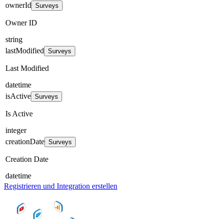
ownerId
Surveys
Owner ID
string
lastModified
Surveys
Last Modified
datetime
isActive
Surveys
Is Active
integer
creationDate
Surveys
Creation Date
datetime
Registrieren und Integration erstellen