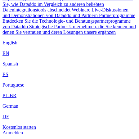
Sie, wie Dataddo im Vergleich zu anderen beliebten
Datenintegrationstools abschneidet
Webinare
Live-Diskussionen
und Demonstrationen von Dataddo und Partnern
Partnerprogramme
Entdecken Sie die Technologie- und Beratungspartnerprogramme
von Dataddo
Strategische Partner
Unternehmen, die Sie kennen und
denen Sie vertrauen und deren Lösungen unsere ergänzen
English
EN
Spanish
ES
Portuguese
PT-BR
German
DE
Kostenlos starten
Anmelden