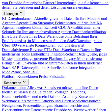
von Dataddo
Strategische Partner
Unternehmen, die Sie kennen und
denen Sie vertrauen und deren Lösungen unsere ergänzen
Lösungen
KI-Datenfundament
Aktuelle, governte Daten für Ihre Modelle und
Agenten
Agentic Data Streaming
Echtzeitdaten, auf die Ihre KI-
Agenten reagieren können
Echtzeit-CDC
Aktualität unter einer
Sekunde für Ihre anspruchsvollsten Agenten
Datenbankreplikation
Eine Live-Kopie Ihres Data Warehouse ohne Belastung Ihrer
Produktionslast, in Minuten statt Stunden
SaaS-Datenintegration
Über 400 verwaltete Konnektoren, von uns gewartet
Datenaktivierung
Reverse ETL: Data-Warehouse-Daten in Ihre
modernsten Tools
Einheitliche Ingestion-Schicht
Jede Quelle, jedes
Muster, eine einzige governte Plattform
Legacy-Modernisierung
Bringen Sie On-Prem- und Mainframe-Daten in Ihren modernen
Stack
SAP-Datenreplikation
Schnelle, konforme Integration, ohne
Middleware, ohne RFC
Plattform
Konnektoren
Preise
Fallstudien
Ressourcen
Dokumentation
Alles, was Sie wissen müssen, um Ihre Daten
fließen zu lassen
Blog
Leitfäden, Vorlagen, Tooltipps,
Brancheneinblicke und mehr
Dataddo Academy
Kurse und
Webinare zur Arbeit mit Dataddo und Daten
Medienressourcen
Neuigkeiten, Pressemitteilungen, Branchenberichte und
Expertentipps zur Datenstrategie
Dataddo vs. Wettbewerber
Sehen