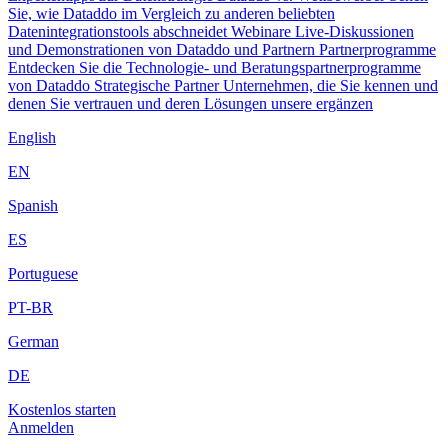
Sie, wie Dataddo im Vergleich zu anderen beliebten
Datenintegrationstools abschneidet
Webinare
Live-Diskussionen
und Demonstrationen von Dataddo und Partnern
Partnerprogramme
Entdecken Sie die Technologie- und Beratungspartnerprogramme
von Dataddo
Strategische Partner
Unternehmen, die Sie kennen und
denen Sie vertrauen und deren Lösungen unsere ergänzen
English
EN
Spanish
ES
Portuguese
PT-BR
German
DE
Kostenlos starten
Anmelden