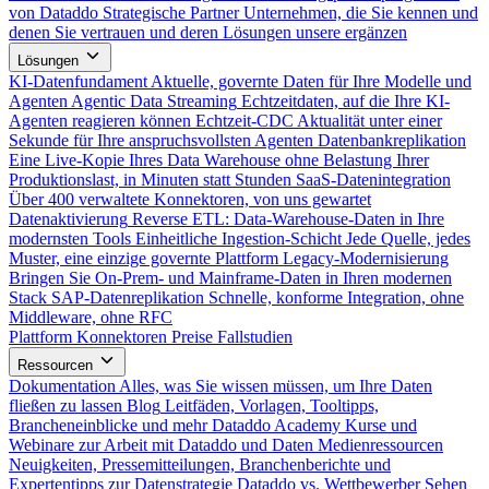
von Dataddo
Strategische Partner
Unternehmen, die Sie kennen und
denen Sie vertrauen und deren Lösungen unsere ergänzen
Lösungen
KI-Datenfundament
Aktuelle, governte Daten für Ihre Modelle und
Agenten
Agentic Data Streaming
Echtzeitdaten, auf die Ihre KI-
Agenten reagieren können
Echtzeit-CDC
Aktualität unter einer
Sekunde für Ihre anspruchsvollsten Agenten
Datenbankreplikation
Eine Live-Kopie Ihres Data Warehouse ohne Belastung Ihrer
Produktionslast, in Minuten statt Stunden
SaaS-Datenintegration
Über 400 verwaltete Konnektoren, von uns gewartet
Datenaktivierung
Reverse ETL: Data-Warehouse-Daten in Ihre
modernsten Tools
Einheitliche Ingestion-Schicht
Jede Quelle, jedes
Muster, eine einzige governte Plattform
Legacy-Modernisierung
Bringen Sie On-Prem- und Mainframe-Daten in Ihren modernen
Stack
SAP-Datenreplikation
Schnelle, konforme Integration, ohne
Middleware, ohne RFC
Plattform
Konnektoren
Preise
Fallstudien
Ressourcen
Dokumentation
Alles, was Sie wissen müssen, um Ihre Daten
fließen zu lassen
Blog
Leitfäden, Vorlagen, Tooltipps,
Brancheneinblicke und mehr
Dataddo Academy
Kurse und
Webinare zur Arbeit mit Dataddo und Daten
Medienressourcen
Neuigkeiten, Pressemitteilungen, Branchenberichte und
Expertentipps zur Datenstrategie
Dataddo vs. Wettbewerber
Sehen