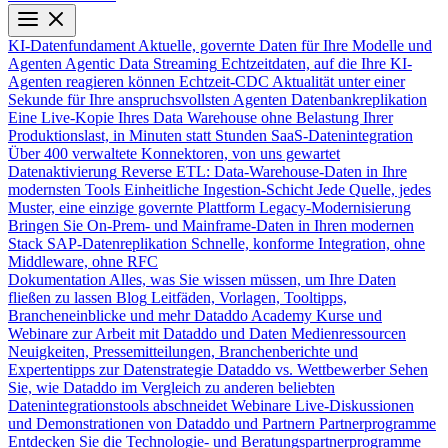
KI-Datenfundament
Aktuelle, governte Daten für Ihre Modelle und
Agenten
Agentic Data Streaming
Echtzeitdaten, auf die Ihre KI-
Agenten reagieren können
Echtzeit-CDC
Aktualität unter einer
Sekunde für Ihre anspruchsvollsten Agenten
Datenbankreplikation
Eine Live-Kopie Ihres Data Warehouse ohne Belastung Ihrer
Produktionslast, in Minuten statt Stunden
SaaS-Datenintegration
Über 400 verwaltete Konnektoren, von uns gewartet
Datenaktivierung
Reverse ETL: Data-Warehouse-Daten in Ihre
modernsten Tools
Einheitliche Ingestion-Schicht
Jede Quelle, jedes
Muster, eine einzige governte Plattform
Legacy-Modernisierung
Bringen Sie On-Prem- und Mainframe-Daten in Ihren modernen
Stack
SAP-Datenreplikation
Schnelle, konforme Integration, ohne
Middleware, ohne RFC
Dokumentation
Alles, was Sie wissen müssen, um Ihre Daten
fließen zu lassen
Blog
Leitfäden, Vorlagen, Tooltipps,
Brancheneinblicke und mehr
Dataddo Academy
Kurse und
Webinare zur Arbeit mit Dataddo und Daten
Medienressourcen
Neuigkeiten, Pressemitteilungen, Branchenberichte und
Expertentipps zur Datenstrategie
Dataddo vs. Wettbewerber
Sehen
Sie, wie Dataddo im Vergleich zu anderen beliebten
Datenintegrationstools abschneidet
Webinare
Live-Diskussionen
und Demonstrationen von Dataddo und Partnern
Partnerprogramme
Entdecken Sie die Technologie- und Beratungspartnerprogramme