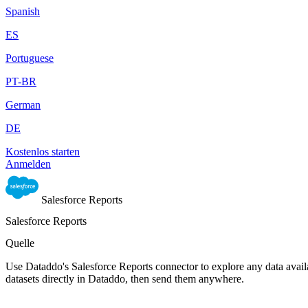
Spanish
ES
Portuguese
PT-BR
German
DE
Kostenlos starten
Anmelden
Salesforce Reports
Salesforce Reports
Quelle
Use Dataddo's Salesforce Reports connector to explore any data availa
datasets directly in Dataddo, then send them anywhere.