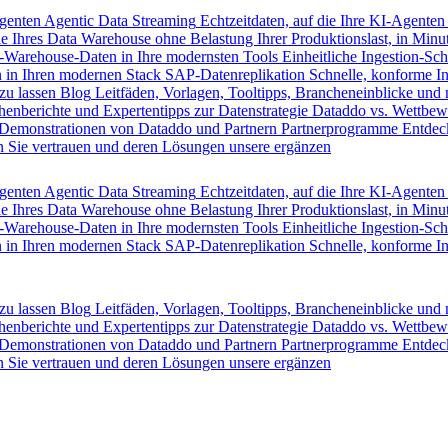
Agenten
Agentic Data Streaming
Echtzeitdaten, auf die Ihre KI-Agenten
e Ihres Data Warehouse ohne Belastung Ihrer Produktionslast, in Minut
-Warehouse-Daten in Ihre modernsten Tools
Einheitliche Ingestion-Sch
 in Ihren modernen Stack
SAP-Datenreplikation
Schnelle, konforme I
zu lassen
Blog
Leitfäden, Vorlagen, Tooltipps, Brancheneinblicke und
henberichte und Expertentipps zur Datenstrategie
Dataddo vs. Wettbew
Demonstrationen von Dataddo und Partnern
Partnerprogramme
Entdec
 Sie vertrauen und deren Lösungen unsere ergänzen
Agenten
Agentic Data Streaming
Echtzeitdaten, auf die Ihre KI-Agenten
e Ihres Data Warehouse ohne Belastung Ihrer Produktionslast, in Minut
-Warehouse-Daten in Ihre modernsten Tools
Einheitliche Ingestion-Sch
 in Ihren modernen Stack
SAP-Datenreplikation
Schnelle, konforme I
zu lassen
Blog
Leitfäden, Vorlagen, Tooltipps, Brancheneinblicke und
henberichte und Expertentipps zur Datenstrategie
Dataddo vs. Wettbew
Demonstrationen von Dataddo und Partnern
Partnerprogramme
Entdec
 Sie vertrauen und deren Lösungen unsere ergänzen