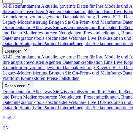
KI-Datenfundament
Aktuelle, governte Daten für Ihre Modelle und 
Ihre anspruchsvollsten Agenten
Datenbankreplikation
Eine Live-Kopi
Konnektoren, von uns gewartet
Datenaktivierung
Reverse ETL: Data
Legacy-Modernisierung
Bringen Sie On-Prem- und Mainframe-Daten
Dokumentation
Alles, was Sie wissen müssen, um Ihre Daten fließen 
und Daten
Medienressourcen
Neuigkeiten, Pressemitteilungen, Branc
Datenintegrationstools abschneidet
Webinare
Live-Diskussionen und 
Dataddo
Strategische Partner
Unternehmen, die Sie kennen und denen
Lösungen
KI-Datenfundament
Aktuelle, governte Daten für Ihre Modelle und 
Ihre anspruchsvollsten Agenten
Datenbankreplikation
Eine Live-Kopi
Konnektoren, von uns gewartet
Datenaktivierung
Reverse ETL: Data
Legacy-Modernisierung
Bringen Sie On-Prem- und Mainframe-Daten
Plattform
Konnektoren
Preise
Fallstudien
Ressourcen
Dokumentation
Alles, was Sie wissen müssen, um Ihre Daten fließen 
und Daten
Medienressourcen
Neuigkeiten, Pressemitteilungen, Branc
Datenintegrationstools abschneidet
Webinare
Live-Diskussionen und 
Dataddo
Strategische Partner
Unternehmen, die Sie kennen und denen
English
EN