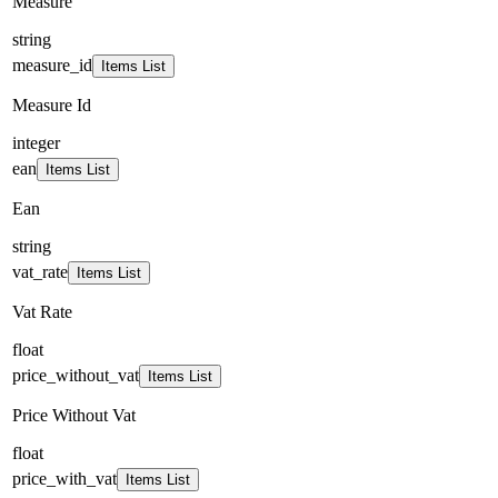
Measure
string
measure_id
Items List
Measure Id
integer
ean
Items List
Ean
string
vat_rate
Items List
Vat Rate
float
price_without_vat
Items List
Price Without Vat
float
price_with_vat
Items List