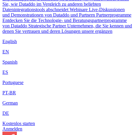
Sie, wie Dataddo im Vergleich zu anderen beliebten
Datenintegrationstools abschneidet
Webinare
Live-Diskussionen
und Demonstrationen von Dataddo und Partnern
Partnerprogramme
Entdecken Sie die Technologie- und Beratungspartnerprogramme
von Dataddo
Strategische Partner
Unternehmen, die Sie kennen und
denen Sie vertrauen und deren Lösungen unsere ergänzen
English
EN
Spanish
ES
Portuguese
PT-BR
German
DE
Kostenlos starten
Anmelden