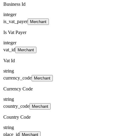
Business Id
integer
is_vat_payer
Merchant
Is Vat Payer
integer
vat_id
Merchant
Vat Id
string
currency_code
Merchant
Currency Code
string
country_code
Merchant
Country Code
string
place_id
Merchant