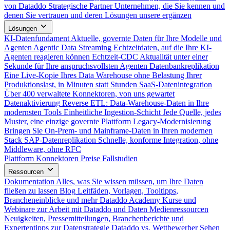
von Dataddo
Strategische Partner
Unternehmen, die Sie kennen und
denen Sie vertrauen und deren Lösungen unsere ergänzen
Lösungen
KI-Datenfundament
Aktuelle, governte Daten für Ihre Modelle und
Agenten
Agentic Data Streaming
Echtzeitdaten, auf die Ihre KI-
Agenten reagieren können
Echtzeit-CDC
Aktualität unter einer
Sekunde für Ihre anspruchsvollsten Agenten
Datenbankreplikation
Eine Live-Kopie Ihres Data Warehouse ohne Belastung Ihrer
Produktionslast, in Minuten statt Stunden
SaaS-Datenintegration
Über 400 verwaltete Konnektoren, von uns gewartet
Datenaktivierung
Reverse ETL: Data-Warehouse-Daten in Ihre
modernsten Tools
Einheitliche Ingestion-Schicht
Jede Quelle, jedes
Muster, eine einzige governte Plattform
Legacy-Modernisierung
Bringen Sie On-Prem- und Mainframe-Daten in Ihren modernen
Stack
SAP-Datenreplikation
Schnelle, konforme Integration, ohne
Middleware, ohne RFC
Plattform
Konnektoren
Preise
Fallstudien
Ressourcen
Dokumentation
Alles, was Sie wissen müssen, um Ihre Daten
fließen zu lassen
Blog
Leitfäden, Vorlagen, Tooltipps,
Brancheneinblicke und mehr
Dataddo Academy
Kurse und
Webinare zur Arbeit mit Dataddo und Daten
Medienressourcen
Neuigkeiten, Pressemitteilungen, Branchenberichte und
Expertentipps zur Datenstrategie
Dataddo vs. Wettbewerber
Sehen