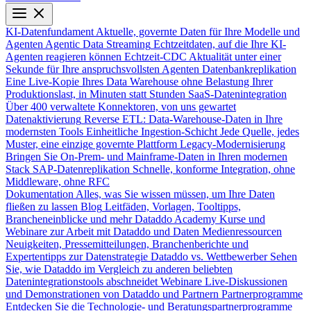
KI-Datenfundament
Aktuelle, governte Daten für Ihre Modelle und
Agenten
Agentic Data Streaming
Echtzeitdaten, auf die Ihre KI-
Agenten reagieren können
Echtzeit-CDC
Aktualität unter einer
Sekunde für Ihre anspruchsvollsten Agenten
Datenbankreplikation
Eine Live-Kopie Ihres Data Warehouse ohne Belastung Ihrer
Produktionslast, in Minuten statt Stunden
SaaS-Datenintegration
Über 400 verwaltete Konnektoren, von uns gewartet
Datenaktivierung
Reverse ETL: Data-Warehouse-Daten in Ihre
modernsten Tools
Einheitliche Ingestion-Schicht
Jede Quelle, jedes
Muster, eine einzige governte Plattform
Legacy-Modernisierung
Bringen Sie On-Prem- und Mainframe-Daten in Ihren modernen
Stack
SAP-Datenreplikation
Schnelle, konforme Integration, ohne
Middleware, ohne RFC
Dokumentation
Alles, was Sie wissen müssen, um Ihre Daten
fließen zu lassen
Blog
Leitfäden, Vorlagen, Tooltipps,
Brancheneinblicke und mehr
Dataddo Academy
Kurse und
Webinare zur Arbeit mit Dataddo und Daten
Medienressourcen
Neuigkeiten, Pressemitteilungen, Branchenberichte und
Expertentipps zur Datenstrategie
Dataddo vs. Wettbewerber
Sehen
Sie, wie Dataddo im Vergleich zu anderen beliebten
Datenintegrationstools abschneidet
Webinare
Live-Diskussionen
und Demonstrationen von Dataddo und Partnern
Partnerprogramme
Entdecken Sie die Technologie- und Beratungspartnerprogramme