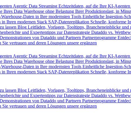
Agenten
Agentic Data Streaming
Echtzeitdaten, auf die Ihre KI-Agenten
e Ihres Data Warehouse ohne Belastung Ihrer Produktionslast, in Minut
-Warehouse-Daten in Ihre modernsten Tools
Einheitliche Ingestion-Sch
 in Ihren modernen Stack
SAP-Datenreplikation
Schnelle, konforme I
zu lassen
Blog
Leitfäden, Vorlagen, Tooltipps, Brancheneinblicke und
henberichte und Expertentipps zur Datenstrategie
Dataddo vs. Wettbew
Demonstrationen von Dataddo und Partnern
Partnerprogramme
Entdec
 Sie vertrauen und deren Lösungen unsere ergänzen
Agenten
Agentic Data Streaming
Echtzeitdaten, auf die Ihre KI-Agenten
e Ihres Data Warehouse ohne Belastung Ihrer Produktionslast, in Minut
-Warehouse-Daten in Ihre modernsten Tools
Einheitliche Ingestion-Sch
 in Ihren modernen Stack
SAP-Datenreplikation
Schnelle, konforme I
zu lassen
Blog
Leitfäden, Vorlagen, Tooltipps, Brancheneinblicke und
henberichte und Expertentipps zur Datenstrategie
Dataddo vs. Wettbew
Demonstrationen von Dataddo und Partnern
Partnerprogramme
Entdec
 Sie vertrauen und deren Lösungen unsere ergänzen