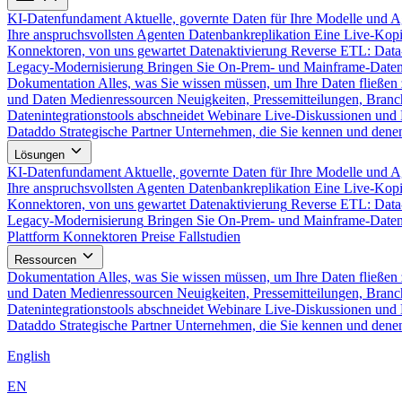
KI-Datenfundament
Aktuelle, governte Daten für Ihre Modelle und 
Ihre anspruchsvollsten Agenten
Datenbankreplikation
Eine Live-Kopi
Konnektoren, von uns gewartet
Datenaktivierung
Reverse ETL: Data
Legacy-Modernisierung
Bringen Sie On-Prem- und Mainframe-Daten
Dokumentation
Alles, was Sie wissen müssen, um Ihre Daten fließen 
und Daten
Medienressourcen
Neuigkeiten, Pressemitteilungen, Branc
Datenintegrationstools abschneidet
Webinare
Live-Diskussionen und 
Dataddo
Strategische Partner
Unternehmen, die Sie kennen und denen
Lösungen
KI-Datenfundament
Aktuelle, governte Daten für Ihre Modelle und 
Ihre anspruchsvollsten Agenten
Datenbankreplikation
Eine Live-Kopi
Konnektoren, von uns gewartet
Datenaktivierung
Reverse ETL: Data
Legacy-Modernisierung
Bringen Sie On-Prem- und Mainframe-Daten
Plattform
Konnektoren
Preise
Fallstudien
Ressourcen
Dokumentation
Alles, was Sie wissen müssen, um Ihre Daten fließen 
und Daten
Medienressourcen
Neuigkeiten, Pressemitteilungen, Branc
Datenintegrationstools abschneidet
Webinare
Live-Diskussionen und 
Dataddo
Strategische Partner
Unternehmen, die Sie kennen und denen
English
EN