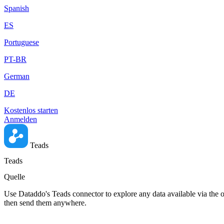
Spanish
ES
Portuguese
PT-BR
German
DE
Kostenlos starten
Anmelden
Teads
Teads
Quelle
Use Dataddo's Teads connector to explore any data available via the o
then send them anywhere.