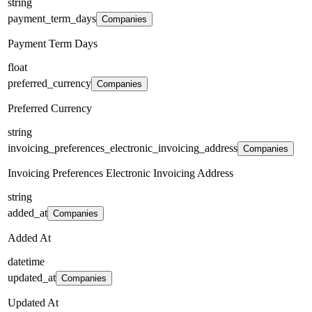
string
payment_term_days
Companies
Payment Term Days
float
preferred_currency
Companies
Preferred Currency
string
invoicing_preferences_electronic_invoicing_address
Companies
Invoicing Preferences Electronic Invoicing Address
string
added_at
Companies
Added At
datetime
updated_at
Companies
Updated At