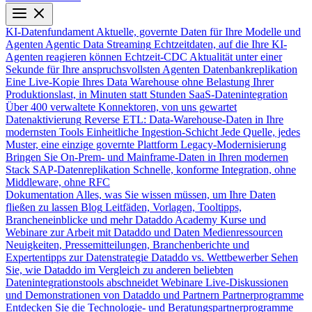
KI-Datenfundament
Aktuelle, governte Daten für Ihre Modelle und
Agenten
Agentic Data Streaming
Echtzeitdaten, auf die Ihre KI-
Agenten reagieren können
Echtzeit-CDC
Aktualität unter einer
Sekunde für Ihre anspruchsvollsten Agenten
Datenbankreplikation
Eine Live-Kopie Ihres Data Warehouse ohne Belastung Ihrer
Produktionslast, in Minuten statt Stunden
SaaS-Datenintegration
Über 400 verwaltete Konnektoren, von uns gewartet
Datenaktivierung
Reverse ETL: Data-Warehouse-Daten in Ihre
modernsten Tools
Einheitliche Ingestion-Schicht
Jede Quelle, jedes
Muster, eine einzige governte Plattform
Legacy-Modernisierung
Bringen Sie On-Prem- und Mainframe-Daten in Ihren modernen
Stack
SAP-Datenreplikation
Schnelle, konforme Integration, ohne
Middleware, ohne RFC
Dokumentation
Alles, was Sie wissen müssen, um Ihre Daten
fließen zu lassen
Blog
Leitfäden, Vorlagen, Tooltipps,
Brancheneinblicke und mehr
Dataddo Academy
Kurse und
Webinare zur Arbeit mit Dataddo und Daten
Medienressourcen
Neuigkeiten, Pressemitteilungen, Branchenberichte und
Expertentipps zur Datenstrategie
Dataddo vs. Wettbewerber
Sehen
Sie, wie Dataddo im Vergleich zu anderen beliebten
Datenintegrationstools abschneidet
Webinare
Live-Diskussionen
und Demonstrationen von Dataddo und Partnern
Partnerprogramme
Entdecken Sie die Technologie- und Beratungspartnerprogramme