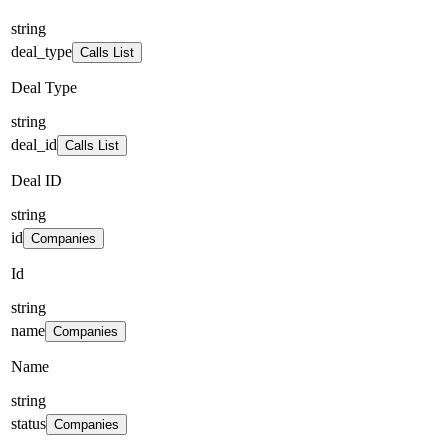
string
deal_type
Calls List
Deal Type
string
deal_id
Calls List
Deal ID
string
id
Companies
Id
string
name
Companies
Name
string
status
Companies