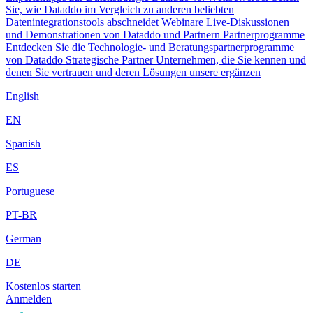
Sie, wie Dataddo im Vergleich zu anderen beliebten
Datenintegrationstools abschneidet
Webinare
Live-Diskussionen
und Demonstrationen von Dataddo und Partnern
Partnerprogramme
Entdecken Sie die Technologie- und Beratungspartnerprogramme
von Dataddo
Strategische Partner
Unternehmen, die Sie kennen und
denen Sie vertrauen und deren Lösungen unsere ergänzen
English
EN
Spanish
ES
Portuguese
PT-BR
German
DE
Kostenlos starten
Anmelden