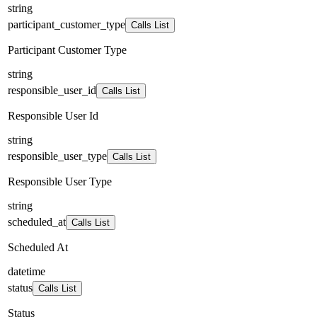
string
participant_customer_type
Calls List
Participant Customer Type
string
responsible_user_id
Calls List
Responsible User Id
string
responsible_user_type
Calls List
Responsible User Type
string
scheduled_at
Calls List
Scheduled At
datetime
status
Calls List
Status