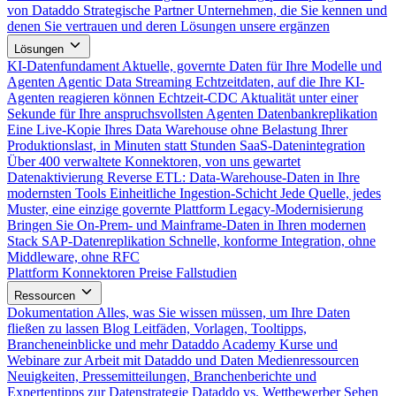
von Dataddo
Strategische Partner
Unternehmen, die Sie kennen und
denen Sie vertrauen und deren Lösungen unsere ergänzen
Lösungen
KI-Datenfundament
Aktuelle, governte Daten für Ihre Modelle und
Agenten
Agentic Data Streaming
Echtzeitdaten, auf die Ihre KI-
Agenten reagieren können
Echtzeit-CDC
Aktualität unter einer
Sekunde für Ihre anspruchsvollsten Agenten
Datenbankreplikation
Eine Live-Kopie Ihres Data Warehouse ohne Belastung Ihrer
Produktionslast, in Minuten statt Stunden
SaaS-Datenintegration
Über 400 verwaltete Konnektoren, von uns gewartet
Datenaktivierung
Reverse ETL: Data-Warehouse-Daten in Ihre
modernsten Tools
Einheitliche Ingestion-Schicht
Jede Quelle, jedes
Muster, eine einzige governte Plattform
Legacy-Modernisierung
Bringen Sie On-Prem- und Mainframe-Daten in Ihren modernen
Stack
SAP-Datenreplikation
Schnelle, konforme Integration, ohne
Middleware, ohne RFC
Plattform
Konnektoren
Preise
Fallstudien
Ressourcen
Dokumentation
Alles, was Sie wissen müssen, um Ihre Daten
fließen zu lassen
Blog
Leitfäden, Vorlagen, Tooltipps,
Brancheneinblicke und mehr
Dataddo Academy
Kurse und
Webinare zur Arbeit mit Dataddo und Daten
Medienressourcen
Neuigkeiten, Pressemitteilungen, Branchenberichte und
Expertentipps zur Datenstrategie
Dataddo vs. Wettbewerber
Sehen