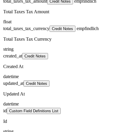
total_taxes_tax_amount
empfindlich
Credit Notes
Total Taxes Tax Amount
float
total_taxes_tax_currency
empfindlich
Credit Notes
Total Taxes Tax Currency
string
created_at
Credit Notes
Created At
datetime
updated_at
Credit Notes
Updated At
datetime
id
Custom Field Definitions List
Id
string