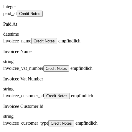
integer
paid_at
Credit Notes
Paid At
datetime
invoicee_name
empfindlich
Credit Notes
Invoicee Name
string
invoicee_vat_number
empfindlich
Credit Notes
Invoicee Vat Number
string
invoicee_customer_id
empfindlich
Credit Notes
Invoicee Customer Id
string
invoicee_customer_type
empfindlich
Credit Notes