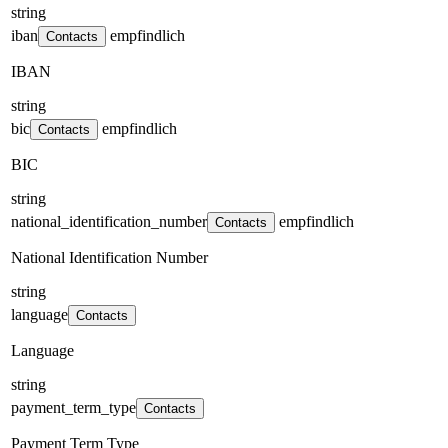
string
iban
empfindlich
Contacts
IBAN
string
bic
empfindlich
Contacts
BIC
string
national_identification_number
empfindlich
Contacts
National Identification Number
string
language
Contacts
Language
string
payment_term_type
Contacts
Payment Term Type