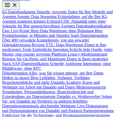
KI-Datenfundament
Aktuelle, governte Daten für Ihre Modelle und
Agenten
Agentic Data Streaming
Echtzeitdaten, auf die Ihre KI-
Agenten reagieren können
Echtzeit-CDC
Aktualität unter einer
Sekunde für Ihre anspruchsvollsten Agenten
Datenbankreplikation
Eine Live-Kopie Ihres Data Warehouse ohne Belastung Ihrer
Produktionslast, in Minuten statt Stunden
SaaS-Datenintegration
Über 400 verwaltete Konnektoren, von uns gewartet
Datenaktivierung
Reverse ETL: Data-Warehouse-Daten in Ihre
modernsten Tools
Einheitliche Ingestion-Schicht
Jede Quelle, jedes
Muster, eine einzige governte Plattform
Legacy-Modernisierung
Bringen Sie On-Prem- und Mainframe-Daten in Ihren modernen
Stack
SAP-Datenreplikation
Schnelle, konforme Integration, ohne
Middleware, ohne RFC
Dokumentation
Alles, was Sie wissen müssen, um Ihre Daten
fließen zu lassen
Blog
Leitfäden, Vorlagen, Tooltipps,
Brancheneinblicke und mehr
Dataddo Academy
Kurse und
Webinare zur Arbeit mit Dataddo und Daten
Medienressourcen
Neuigkeiten, Pressemitteilungen, Branchenberichte und
Expertentipps zur Datenstrategie
Dataddo vs. Wettbewerber
Sehen
Sie, wie Dataddo im Vergleich zu anderen beliebten
Datenintegrationstools abschneidet
Webinare
Live-Diskussionen
und Demonstrationen von Dataddo und Partnern
Partnerprogramme
Entdecken Sie die Technologie- und Beratungspartnerprogramme