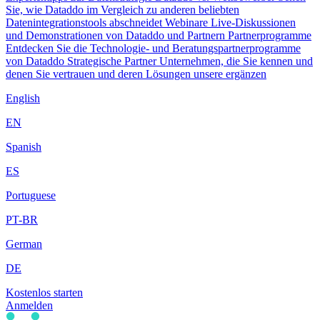
Sie, wie Dataddo im Vergleich zu anderen beliebten
Datenintegrationstools abschneidet
Webinare
Live-Diskussionen
und Demonstrationen von Dataddo und Partnern
Partnerprogramme
Entdecken Sie die Technologie- und Beratungspartnerprogramme
von Dataddo
Strategische Partner
Unternehmen, die Sie kennen und
denen Sie vertrauen und deren Lösungen unsere ergänzen
English
EN
Spanish
ES
Portuguese
PT-BR
German
DE
Kostenlos starten
Anmelden