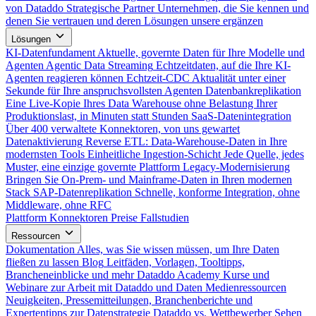
von Dataddo
Strategische Partner
Unternehmen, die Sie kennen und
denen Sie vertrauen und deren Lösungen unsere ergänzen
Lösungen
KI-Datenfundament
Aktuelle, governte Daten für Ihre Modelle und
Agenten
Agentic Data Streaming
Echtzeitdaten, auf die Ihre KI-
Agenten reagieren können
Echtzeit-CDC
Aktualität unter einer
Sekunde für Ihre anspruchsvollsten Agenten
Datenbankreplikation
Eine Live-Kopie Ihres Data Warehouse ohne Belastung Ihrer
Produktionslast, in Minuten statt Stunden
SaaS-Datenintegration
Über 400 verwaltete Konnektoren, von uns gewartet
Datenaktivierung
Reverse ETL: Data-Warehouse-Daten in Ihre
modernsten Tools
Einheitliche Ingestion-Schicht
Jede Quelle, jedes
Muster, eine einzige governte Plattform
Legacy-Modernisierung
Bringen Sie On-Prem- und Mainframe-Daten in Ihren modernen
Stack
SAP-Datenreplikation
Schnelle, konforme Integration, ohne
Middleware, ohne RFC
Plattform
Konnektoren
Preise
Fallstudien
Ressourcen
Dokumentation
Alles, was Sie wissen müssen, um Ihre Daten
fließen zu lassen
Blog
Leitfäden, Vorlagen, Tooltipps,
Brancheneinblicke und mehr
Dataddo Academy
Kurse und
Webinare zur Arbeit mit Dataddo und Daten
Medienressourcen
Neuigkeiten, Pressemitteilungen, Branchenberichte und
Expertentipps zur Datenstrategie
Dataddo vs. Wettbewerber
Sehen