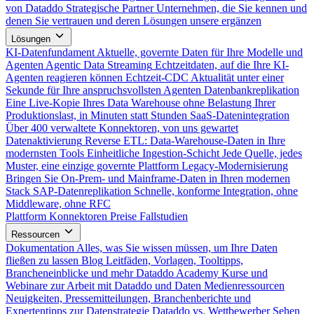
von Dataddo
Strategische Partner
Unternehmen, die Sie kennen und
denen Sie vertrauen und deren Lösungen unsere ergänzen
Lösungen
KI-Datenfundament
Aktuelle, governte Daten für Ihre Modelle und
Agenten
Agentic Data Streaming
Echtzeitdaten, auf die Ihre KI-
Agenten reagieren können
Echtzeit-CDC
Aktualität unter einer
Sekunde für Ihre anspruchsvollsten Agenten
Datenbankreplikation
Eine Live-Kopie Ihres Data Warehouse ohne Belastung Ihrer
Produktionslast, in Minuten statt Stunden
SaaS-Datenintegration
Über 400 verwaltete Konnektoren, von uns gewartet
Datenaktivierung
Reverse ETL: Data-Warehouse-Daten in Ihre
modernsten Tools
Einheitliche Ingestion-Schicht
Jede Quelle, jedes
Muster, eine einzige governte Plattform
Legacy-Modernisierung
Bringen Sie On-Prem- und Mainframe-Daten in Ihren modernen
Stack
SAP-Datenreplikation
Schnelle, konforme Integration, ohne
Middleware, ohne RFC
Plattform
Konnektoren
Preise
Fallstudien
Ressourcen
Dokumentation
Alles, was Sie wissen müssen, um Ihre Daten
fließen zu lassen
Blog
Leitfäden, Vorlagen, Tooltipps,
Brancheneinblicke und mehr
Dataddo Academy
Kurse und
Webinare zur Arbeit mit Dataddo und Daten
Medienressourcen
Neuigkeiten, Pressemitteilungen, Branchenberichte und
Expertentipps zur Datenstrategie
Dataddo vs. Wettbewerber
Sehen