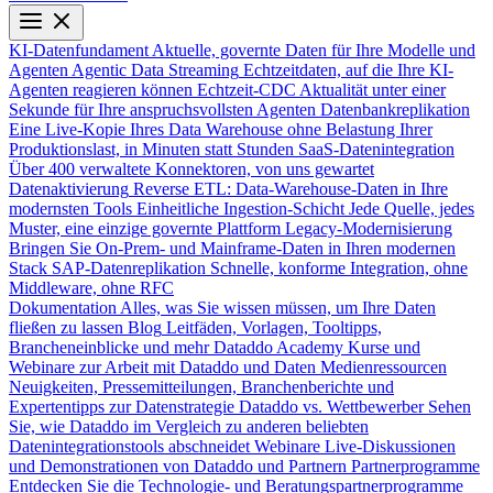
KI-Datenfundament
Aktuelle, governte Daten für Ihre Modelle und
Agenten
Agentic Data Streaming
Echtzeitdaten, auf die Ihre KI-
Agenten reagieren können
Echtzeit-CDC
Aktualität unter einer
Sekunde für Ihre anspruchsvollsten Agenten
Datenbankreplikation
Eine Live-Kopie Ihres Data Warehouse ohne Belastung Ihrer
Produktionslast, in Minuten statt Stunden
SaaS-Datenintegration
Über 400 verwaltete Konnektoren, von uns gewartet
Datenaktivierung
Reverse ETL: Data-Warehouse-Daten in Ihre
modernsten Tools
Einheitliche Ingestion-Schicht
Jede Quelle, jedes
Muster, eine einzige governte Plattform
Legacy-Modernisierung
Bringen Sie On-Prem- und Mainframe-Daten in Ihren modernen
Stack
SAP-Datenreplikation
Schnelle, konforme Integration, ohne
Middleware, ohne RFC
Dokumentation
Alles, was Sie wissen müssen, um Ihre Daten
fließen zu lassen
Blog
Leitfäden, Vorlagen, Tooltipps,
Brancheneinblicke und mehr
Dataddo Academy
Kurse und
Webinare zur Arbeit mit Dataddo und Daten
Medienressourcen
Neuigkeiten, Pressemitteilungen, Branchenberichte und
Expertentipps zur Datenstrategie
Dataddo vs. Wettbewerber
Sehen
Sie, wie Dataddo im Vergleich zu anderen beliebten
Datenintegrationstools abschneidet
Webinare
Live-Diskussionen
und Demonstrationen von Dataddo und Partnern
Partnerprogramme
Entdecken Sie die Technologie- und Beratungspartnerprogramme