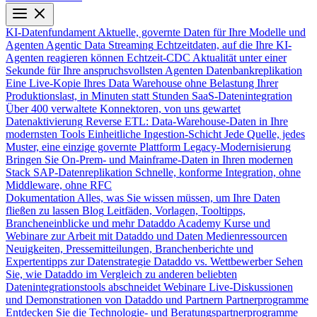
KI-Datenfundament
Aktuelle, governte Daten für Ihre Modelle und
Agenten
Agentic Data Streaming
Echtzeitdaten, auf die Ihre KI-
Agenten reagieren können
Echtzeit-CDC
Aktualität unter einer
Sekunde für Ihre anspruchsvollsten Agenten
Datenbankreplikation
Eine Live-Kopie Ihres Data Warehouse ohne Belastung Ihrer
Produktionslast, in Minuten statt Stunden
SaaS-Datenintegration
Über 400 verwaltete Konnektoren, von uns gewartet
Datenaktivierung
Reverse ETL: Data-Warehouse-Daten in Ihre
modernsten Tools
Einheitliche Ingestion-Schicht
Jede Quelle, jedes
Muster, eine einzige governte Plattform
Legacy-Modernisierung
Bringen Sie On-Prem- und Mainframe-Daten in Ihren modernen
Stack
SAP-Datenreplikation
Schnelle, konforme Integration, ohne
Middleware, ohne RFC
Dokumentation
Alles, was Sie wissen müssen, um Ihre Daten
fließen zu lassen
Blog
Leitfäden, Vorlagen, Tooltipps,
Brancheneinblicke und mehr
Dataddo Academy
Kurse und
Webinare zur Arbeit mit Dataddo und Daten
Medienressourcen
Neuigkeiten, Pressemitteilungen, Branchenberichte und
Expertentipps zur Datenstrategie
Dataddo vs. Wettbewerber
Sehen
Sie, wie Dataddo im Vergleich zu anderen beliebten
Datenintegrationstools abschneidet
Webinare
Live-Diskussionen
und Demonstrationen von Dataddo und Partnern
Partnerprogramme
Entdecken Sie die Technologie- und Beratungspartnerprogramme