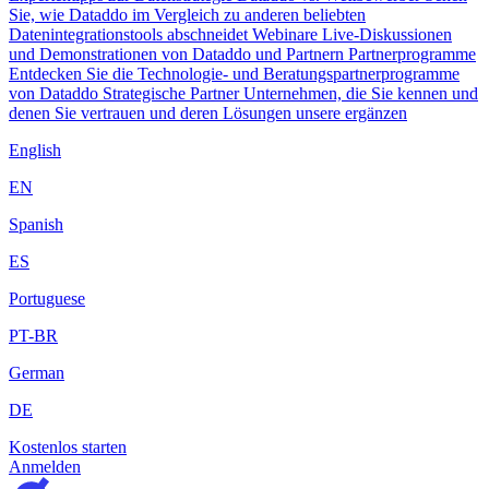
Sie, wie Dataddo im Vergleich zu anderen beliebten
Datenintegrationstools abschneidet
Webinare
Live-Diskussionen
und Demonstrationen von Dataddo und Partnern
Partnerprogramme
Entdecken Sie die Technologie- und Beratungspartnerprogramme
von Dataddo
Strategische Partner
Unternehmen, die Sie kennen und
denen Sie vertrauen und deren Lösungen unsere ergänzen
English
EN
Spanish
ES
Portuguese
PT-BR
German
DE
Kostenlos starten
Anmelden