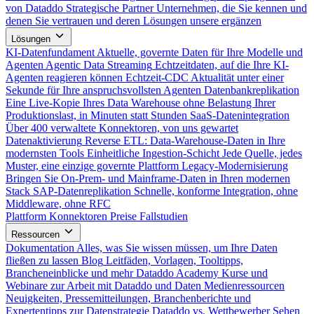
von Dataddo
Strategische Partner
Unternehmen, die Sie kennen und
denen Sie vertrauen und deren Lösungen unsere ergänzen
Lösungen
KI-Datenfundament
Aktuelle, governte Daten für Ihre Modelle und
Agenten
Agentic Data Streaming
Echtzeitdaten, auf die Ihre KI-
Agenten reagieren können
Echtzeit-CDC
Aktualität unter einer
Sekunde für Ihre anspruchsvollsten Agenten
Datenbankreplikation
Eine Live-Kopie Ihres Data Warehouse ohne Belastung Ihrer
Produktionslast, in Minuten statt Stunden
SaaS-Datenintegration
Über 400 verwaltete Konnektoren, von uns gewartet
Datenaktivierung
Reverse ETL: Data-Warehouse-Daten in Ihre
modernsten Tools
Einheitliche Ingestion-Schicht
Jede Quelle, jedes
Muster, eine einzige governte Plattform
Legacy-Modernisierung
Bringen Sie On-Prem- und Mainframe-Daten in Ihren modernen
Stack
SAP-Datenreplikation
Schnelle, konforme Integration, ohne
Middleware, ohne RFC
Plattform
Konnektoren
Preise
Fallstudien
Ressourcen
Dokumentation
Alles, was Sie wissen müssen, um Ihre Daten
fließen zu lassen
Blog
Leitfäden, Vorlagen, Tooltipps,
Brancheneinblicke und mehr
Dataddo Academy
Kurse und
Webinare zur Arbeit mit Dataddo und Daten
Medienressourcen
Neuigkeiten, Pressemitteilungen, Branchenberichte und
Expertentipps zur Datenstrategie
Dataddo vs. Wettbewerber
Sehen