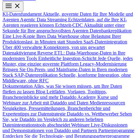
KI-Datenfundament
Aktuelle, governte Daten für Ihre Modelle und
Agenten
Agentic Data Streaming
Echtzeitdaten, auf die Ihre KI-
Agenten reagieren können
Echtzeit-CDC
Aktualität unter einer
Sekunde für Ihre anspruchsvollsten Agenten
Datenbankreplikation
Eine Live-Kopie Ihres Data Warehouse ohne Belastung Ihrer
Produktionslast, in Minuten statt Stunden
SaaS-Datenintegration
Über 400 verwaltete Konnektoren, von uns gewartet
Datenaktivierung
Reverse ETL: Data-Warehouse-Daten in Ihre
modernsten Tools
Einheitliche Ingestion-Schicht
Jede Quelle, jedes
Muster, eine einzige governte Plattform
Legacy-Modernisierung
Bringen Sie On-Prem- und Mainframe-Daten in Ihren modernen
Stack
SAP-Datenreplikation
Schnelle, konforme Integration, ohne
Middleware, ohne RFC
Dokumentation
Alles, was Sie wissen müssen, um Ihre Daten
fließen zu lassen
Blog
Leitfäden, Vorlagen, Tooltipps,
Brancheneinblicke und mehr
Dataddo Academy
Kurse und
Webinare zur Arbeit mit Dataddo und Daten
Medienressourcen
Neuigkeiten, Pressemitteilungen, Branchenberichte und
Expertentipps zur Datenstrategie
Dataddo vs. Wettbewerber
Sehen
Sie, wie Dataddo im Vergleich zu anderen beliebten
Datenintegrationstools abschneidet
Webinare
Live-Diskussionen
und Demonstrationen von Dataddo und Partnern
Partnerprogramme
Entdecken Sie die Technologie- und Beratungspartnerprogramme