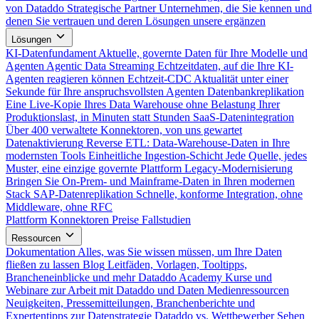
von Dataddo
Strategische Partner
Unternehmen, die Sie kennen und
denen Sie vertrauen und deren Lösungen unsere ergänzen
Lösungen
KI-Datenfundament
Aktuelle, governte Daten für Ihre Modelle und
Agenten
Agentic Data Streaming
Echtzeitdaten, auf die Ihre KI-
Agenten reagieren können
Echtzeit-CDC
Aktualität unter einer
Sekunde für Ihre anspruchsvollsten Agenten
Datenbankreplikation
Eine Live-Kopie Ihres Data Warehouse ohne Belastung Ihrer
Produktionslast, in Minuten statt Stunden
SaaS-Datenintegration
Über 400 verwaltete Konnektoren, von uns gewartet
Datenaktivierung
Reverse ETL: Data-Warehouse-Daten in Ihre
modernsten Tools
Einheitliche Ingestion-Schicht
Jede Quelle, jedes
Muster, eine einzige governte Plattform
Legacy-Modernisierung
Bringen Sie On-Prem- und Mainframe-Daten in Ihren modernen
Stack
SAP-Datenreplikation
Schnelle, konforme Integration, ohne
Middleware, ohne RFC
Plattform
Konnektoren
Preise
Fallstudien
Ressourcen
Dokumentation
Alles, was Sie wissen müssen, um Ihre Daten
fließen zu lassen
Blog
Leitfäden, Vorlagen, Tooltipps,
Brancheneinblicke und mehr
Dataddo Academy
Kurse und
Webinare zur Arbeit mit Dataddo und Daten
Medienressourcen
Neuigkeiten, Pressemitteilungen, Branchenberichte und
Expertentipps zur Datenstrategie
Dataddo vs. Wettbewerber
Sehen