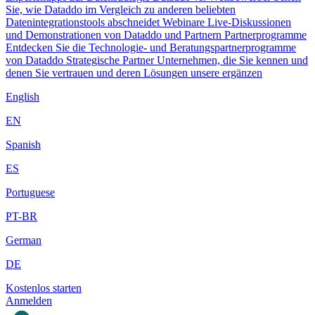
Sie, wie Dataddo im Vergleich zu anderen beliebten
Datenintegrationstools abschneidet
Webinare
Live-Diskussionen
und Demonstrationen von Dataddo und Partnern
Partnerprogramme
Entdecken Sie die Technologie- und Beratungspartnerprogramme
von Dataddo
Strategische Partner
Unternehmen, die Sie kennen und
denen Sie vertrauen und deren Lösungen unsere ergänzen
English
EN
Spanish
ES
Portuguese
PT-BR
German
DE
Kostenlos starten
Anmelden