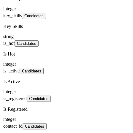
integer
key_skills
Candidates
Key Skills
string
is_hot
Candidates
Is Hot
integer
is_active
Candidates
Is Active
integer
is_registered
Candidates
Is Registered
integer
contact_id
Candidates