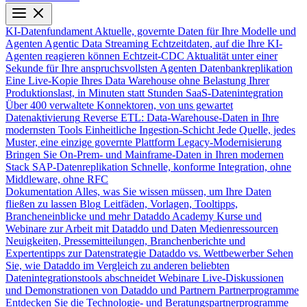
KI-Datenfundament
Aktuelle, governte Daten für Ihre Modelle und
Agenten
Agentic Data Streaming
Echtzeitdaten, auf die Ihre KI-
Agenten reagieren können
Echtzeit-CDC
Aktualität unter einer
Sekunde für Ihre anspruchsvollsten Agenten
Datenbankreplikation
Eine Live-Kopie Ihres Data Warehouse ohne Belastung Ihrer
Produktionslast, in Minuten statt Stunden
SaaS-Datenintegration
Über 400 verwaltete Konnektoren, von uns gewartet
Datenaktivierung
Reverse ETL: Data-Warehouse-Daten in Ihre
modernsten Tools
Einheitliche Ingestion-Schicht
Jede Quelle, jedes
Muster, eine einzige governte Plattform
Legacy-Modernisierung
Bringen Sie On-Prem- und Mainframe-Daten in Ihren modernen
Stack
SAP-Datenreplikation
Schnelle, konforme Integration, ohne
Middleware, ohne RFC
Dokumentation
Alles, was Sie wissen müssen, um Ihre Daten
fließen zu lassen
Blog
Leitfäden, Vorlagen, Tooltipps,
Brancheneinblicke und mehr
Dataddo Academy
Kurse und
Webinare zur Arbeit mit Dataddo und Daten
Medienressourcen
Neuigkeiten, Pressemitteilungen, Branchenberichte und
Expertentipps zur Datenstrategie
Dataddo vs. Wettbewerber
Sehen
Sie, wie Dataddo im Vergleich zu anderen beliebten
Datenintegrationstools abschneidet
Webinare
Live-Diskussionen
und Demonstrationen von Dataddo und Partnern
Partnerprogramme
Entdecken Sie die Technologie- und Beratungspartnerprogramme