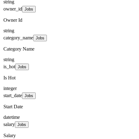
string
owner_id
Jobs
Owner Id
string
category_name
Jobs
Category Name
string
is_hot
Jobs
Is Hot
integer
start_date
Jobs
Start Date
datetime
salary
Jobs
Salary