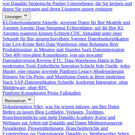
von Dataddo
Strategische Partner
Unternehmen, die Sie kennen und
denen Sie vertrauen und deren Lösungen unsere ergänzen
Lösungen
KI-Datenfundament
Aktuelle, governte Daten für Ihre Modelle und
Agenten
Agentic Data Streaming
Echtzeitdaten, auf die Ihre KI-
Agenten reagieren können
Echtzeit-CDC
Aktualität unter einer
Sekunde für Ihre anspruchsvollsten Agenten
Datenbankreplikation
Eine Live-Kopie Ihres Data Warehouse ohne Belastung Ihrer
Produktionslast, in Minuten statt Stunden
SaaS-Datenintegration
Über 400 verwaltete Konnektoren, von uns gewartet
Datenaktivierung
Reverse ETL: Data-Warehouse-Daten in Ihre
modernsten Tools
Einheitliche Ingestion-Schicht
Jede Quelle, jedes
Muster, eine einzige governte Plattform
Legacy-Modernisierung
Bringen Sie On-Prem- und Mainframe-Daten in Ihren modernen
Stack
SAP-Datenreplikation
Schnelle, konforme Integration, ohne
Middleware, ohne RFC
Plattform
Konnektoren
Preise
Fallstudien
Ressourcen
Dokumentation
Alles, was Sie wissen müssen, um Ihre Daten
fließen zu lassen
Blog
Leitfäden, Vorlagen, Tooltipps,
Brancheneinblicke und mehr
Dataddo Academy
Kurse und
Webinare zur Arbeit mit Dataddo und Daten
Medienressourcen
Neuigkeiten, Pressemitteilungen, Branchenberichte und
Expertentipps zur Datenstrategie
Dataddo vs. Wettbewerber
Sehen