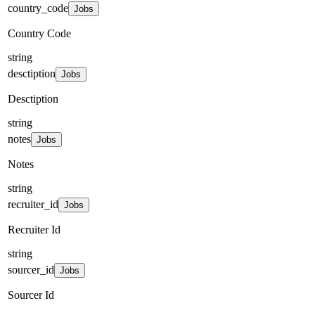
country_code
Jobs
Country Code
string
desctiption
Jobs
Desctiption
string
notes
Jobs
Notes
string
recruiter_id
Jobs
Recruiter Id
string
sourcer_id
Jobs
Sourcer Id