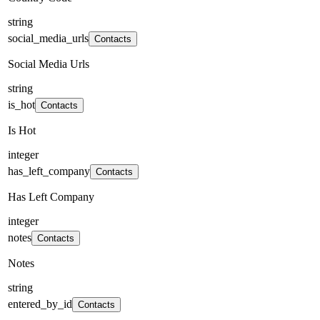
string
social_media_urls
Contacts
Social Media Urls
string
is_hot
Contacts
Is Hot
integer
has_left_company
Contacts
Has Left Company
integer
notes
Contacts
Notes
string
entered_by_id
Contacts