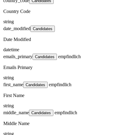
country_code
Candidates
Country Code
string
date_modified
Candidates
Date Modified
datetime
emails_primary
empfindlich
Candidates
Emails Primary
string
first_name
empfindlich
Candidates
First Name
string
middle_name
empfindlich
Candidates
Middle Name
string