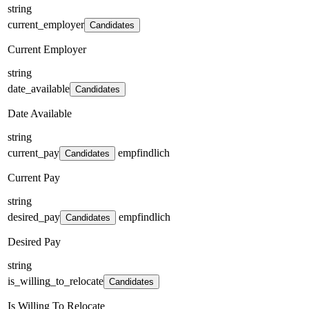
string
current_employer
Candidates
Current Employer
string
date_available
Candidates
Date Available
string
current_pay
empfindlich
Candidates
Current Pay
string
desired_pay
empfindlich
Candidates
Desired Pay
string
is_willing_to_relocate
Candidates
Is Willing To Relocate