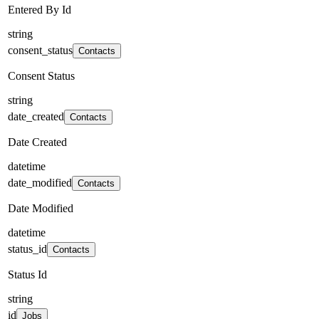
Entered By Id
string
consent_status
Contacts
Consent Status
string
date_created
Contacts
Date Created
datetime
date_modified
Contacts
Date Modified
datetime
status_id
Contacts
Status Id
string
id
Jobs