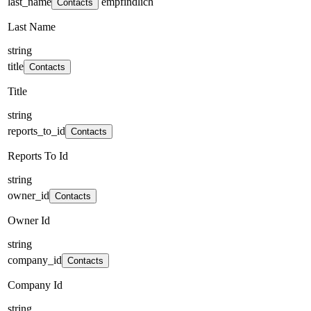
last_name
empfindlich
Contacts
Last Name
string
title
Contacts
Title
string
reports_to_id
Contacts
Reports To Id
string
owner_id
Contacts
Owner Id
string
company_id
Contacts
Company Id
string