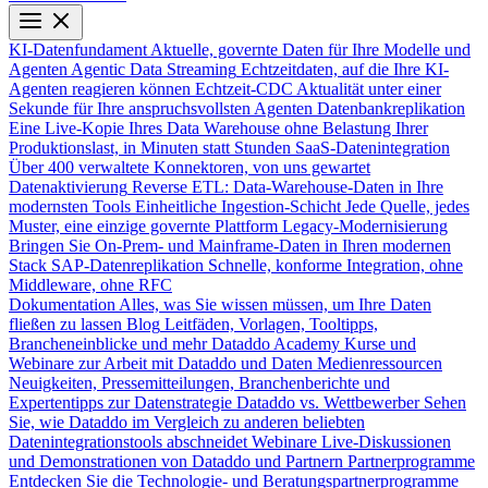
KI-Datenfundament
Aktuelle, governte Daten für Ihre Modelle und
Agenten
Agentic Data Streaming
Echtzeitdaten, auf die Ihre KI-
Agenten reagieren können
Echtzeit-CDC
Aktualität unter einer
Sekunde für Ihre anspruchsvollsten Agenten
Datenbankreplikation
Eine Live-Kopie Ihres Data Warehouse ohne Belastung Ihrer
Produktionslast, in Minuten statt Stunden
SaaS-Datenintegration
Über 400 verwaltete Konnektoren, von uns gewartet
Datenaktivierung
Reverse ETL: Data-Warehouse-Daten in Ihre
modernsten Tools
Einheitliche Ingestion-Schicht
Jede Quelle, jedes
Muster, eine einzige governte Plattform
Legacy-Modernisierung
Bringen Sie On-Prem- und Mainframe-Daten in Ihren modernen
Stack
SAP-Datenreplikation
Schnelle, konforme Integration, ohne
Middleware, ohne RFC
Dokumentation
Alles, was Sie wissen müssen, um Ihre Daten
fließen zu lassen
Blog
Leitfäden, Vorlagen, Tooltipps,
Brancheneinblicke und mehr
Dataddo Academy
Kurse und
Webinare zur Arbeit mit Dataddo und Daten
Medienressourcen
Neuigkeiten, Pressemitteilungen, Branchenberichte und
Expertentipps zur Datenstrategie
Dataddo vs. Wettbewerber
Sehen
Sie, wie Dataddo im Vergleich zu anderen beliebten
Datenintegrationstools abschneidet
Webinare
Live-Diskussionen
und Demonstrationen von Dataddo und Partnern
Partnerprogramme
Entdecken Sie die Technologie- und Beratungspartnerprogramme