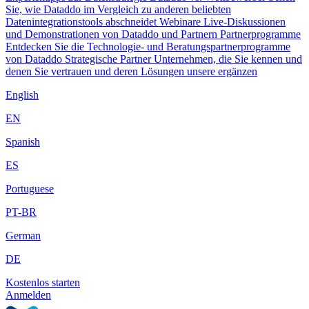
Sie, wie Dataddo im Vergleich zu anderen beliebten
Datenintegrationstools abschneidet
Webinare
Live-Diskussionen
und Demonstrationen von Dataddo und Partnern
Partnerprogramme
Entdecken Sie die Technologie- und Beratungspartnerprogramme
von Dataddo
Strategische Partner
Unternehmen, die Sie kennen und
denen Sie vertrauen und deren Lösungen unsere ergänzen
English
EN
Spanish
ES
Portuguese
PT-BR
German
DE
Kostenlos starten
Anmelden