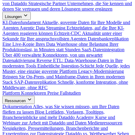
von Dataddo
Strategische Partner
Unternehmen, die Sie kennen und
denen Sie vertrauen und deren Lösungen unsere ergänzen
Lösungen
KI-Datenfundament
Aktuelle, governte Daten für Ihre Modelle und
Agenten
Agentic Data Streaming
Echtzeitdaten, auf die Ihre KI-
Agenten reagieren können
Echtzeit-CDC
Aktualität unter einer
Sekunde für Ihre anspruchsvollsten Agenten
Datenbankreplikation
Eine Live-Kopie Ihres Data Warehouse ohne Belastung Ihrer
Produktionslast, in Minuten statt Stunden
SaaS-Datenintegration
Über 400 verwaltete Konnektoren, von uns gewartet
Datenaktivierung
Reverse ETL: Data-Warehouse-Daten in Ihre
modernsten Tools
Einheitliche Ingestion-Schicht
Jede Quelle, jedes
Muster, eine einzige governte Plattform
Legacy-Modernisierung
Bringen Sie On-Prem- und Mainframe-Daten in Ihren modernen
Stack
SAP-Datenreplikation
Schnelle, konforme Integration, ohne
Middleware, ohne RFC
Plattform
Konnektoren
Preise
Fallstudien
Ressourcen
Dokumentation
Alles, was Sie wissen müssen, um Ihre Daten
fließen zu lassen
Blog
Leitfäden, Vorlagen, Tooltipps,
Brancheneinblicke und mehr
Dataddo Academy
Kurse und
Webinare zur Arbeit mit Dataddo und Daten
Medienressourcen
Neuigkeiten, Pressemitteilungen, Branchenberichte und
Expertentipps zur Datenstrategie
Dataddo vs. Wettbewerber
Sehen