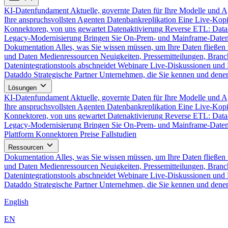
KI-Datenfundament
Aktuelle, governte Daten für Ihre Modelle und 
Ihre anspruchsvollsten Agenten
Datenbankreplikation
Eine Live-Kopi
Konnektoren, von uns gewartet
Datenaktivierung
Reverse ETL: Data
Legacy-Modernisierung
Bringen Sie On-Prem- und Mainframe-Daten
Dokumentation
Alles, was Sie wissen müssen, um Ihre Daten fließen 
und Daten
Medienressourcen
Neuigkeiten, Pressemitteilungen, Branc
Datenintegrationstools abschneidet
Webinare
Live-Diskussionen und 
Dataddo
Strategische Partner
Unternehmen, die Sie kennen und denen
Lösungen
KI-Datenfundament
Aktuelle, governte Daten für Ihre Modelle und 
Ihre anspruchsvollsten Agenten
Datenbankreplikation
Eine Live-Kopi
Konnektoren, von uns gewartet
Datenaktivierung
Reverse ETL: Data
Legacy-Modernisierung
Bringen Sie On-Prem- und Mainframe-Daten
Plattform
Konnektoren
Preise
Fallstudien
Ressourcen
Dokumentation
Alles, was Sie wissen müssen, um Ihre Daten fließen 
und Daten
Medienressourcen
Neuigkeiten, Pressemitteilungen, Branc
Datenintegrationstools abschneidet
Webinare
Live-Diskussionen und 
Dataddo
Strategische Partner
Unternehmen, die Sie kennen und denen
English
EN