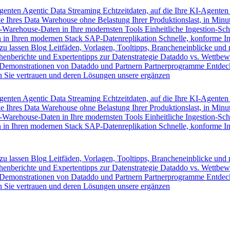
Agenten
Agentic Data Streaming
Echtzeitdaten, auf die Ihre KI-Agenten
e Ihres Data Warehouse ohne Belastung Ihrer Produktionslast, in Minut
-Warehouse-Daten in Ihre modernsten Tools
Einheitliche Ingestion-Sch
 in Ihren modernen Stack
SAP-Datenreplikation
Schnelle, konforme I
zu lassen
Blog
Leitfäden, Vorlagen, Tooltipps, Brancheneinblicke und
henberichte und Expertentipps zur Datenstrategie
Dataddo vs. Wettbew
Demonstrationen von Dataddo und Partnern
Partnerprogramme
Entdec
 Sie vertrauen und deren Lösungen unsere ergänzen
Agenten
Agentic Data Streaming
Echtzeitdaten, auf die Ihre KI-Agenten
e Ihres Data Warehouse ohne Belastung Ihrer Produktionslast, in Minut
-Warehouse-Daten in Ihre modernsten Tools
Einheitliche Ingestion-Sch
 in Ihren modernen Stack
SAP-Datenreplikation
Schnelle, konforme I
zu lassen
Blog
Leitfäden, Vorlagen, Tooltipps, Brancheneinblicke und
henberichte und Expertentipps zur Datenstrategie
Dataddo vs. Wettbew
Demonstrationen von Dataddo und Partnern
Partnerprogramme
Entdec
 Sie vertrauen und deren Lösungen unsere ergänzen