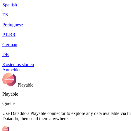
Spanish
ES
Portuguese
PT-BR
German
DE
Kostenlos starten
Anmelden
Playable
Playable
Quelle
Use Dataddo's Playable connector to explore any data available via the
Dataddo, then send them anywhere.