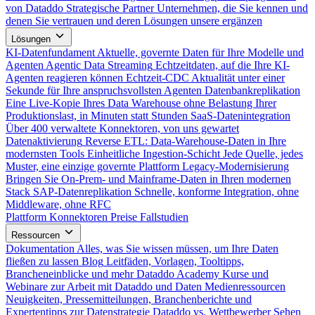
von Dataddo
Strategische Partner
Unternehmen, die Sie kennen und
denen Sie vertrauen und deren Lösungen unsere ergänzen
Lösungen
KI-Datenfundament
Aktuelle, governte Daten für Ihre Modelle und
Agenten
Agentic Data Streaming
Echtzeitdaten, auf die Ihre KI-
Agenten reagieren können
Echtzeit-CDC
Aktualität unter einer
Sekunde für Ihre anspruchsvollsten Agenten
Datenbankreplikation
Eine Live-Kopie Ihres Data Warehouse ohne Belastung Ihrer
Produktionslast, in Minuten statt Stunden
SaaS-Datenintegration
Über 400 verwaltete Konnektoren, von uns gewartet
Datenaktivierung
Reverse ETL: Data-Warehouse-Daten in Ihre
modernsten Tools
Einheitliche Ingestion-Schicht
Jede Quelle, jedes
Muster, eine einzige governte Plattform
Legacy-Modernisierung
Bringen Sie On-Prem- und Mainframe-Daten in Ihren modernen
Stack
SAP-Datenreplikation
Schnelle, konforme Integration, ohne
Middleware, ohne RFC
Plattform
Konnektoren
Preise
Fallstudien
Ressourcen
Dokumentation
Alles, was Sie wissen müssen, um Ihre Daten
fließen zu lassen
Blog
Leitfäden, Vorlagen, Tooltipps,
Brancheneinblicke und mehr
Dataddo Academy
Kurse und
Webinare zur Arbeit mit Dataddo und Daten
Medienressourcen
Neuigkeiten, Pressemitteilungen, Branchenberichte und
Expertentipps zur Datenstrategie
Dataddo vs. Wettbewerber
Sehen