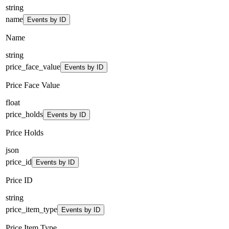
string
name
Events by ID
Name
string
price_face_value
Events by ID
Price Face Value
float
price_holds
Events by ID
Price Holds
json
price_id
Events by ID
Price ID
string
price_item_type
Events by ID
Price Item Type