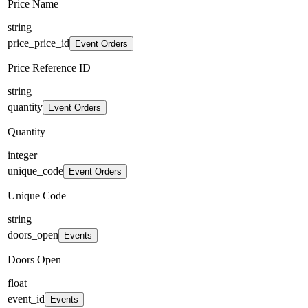
Price Name
string
price_price_id
Event Orders
Price Reference ID
string
quantity
Event Orders
Quantity
integer
unique_code
Event Orders
Unique Code
string
doors_open
Events
Doors Open
float
event_id
Events