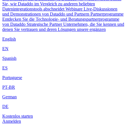
Sie, wie Dataddo im Vergleich zu anderen beliebten
Datenintegrationstools abschneidet
Webinare
Live-Diskussionen
und Demonstrationen von Dataddo und Partnern
Partnerprogramme
Entdecken Sie die Technologie- und Beratungspartnerprogramme
von Dataddo
Strategische Partner
Unternehmen, die Sie kennen und
denen Sie vertrauen und deren Lösungen unsere ergänzen
English
EN
Spanish
ES
Portuguese
PT-BR
German
DE
Kostenlos starten
Anmelden