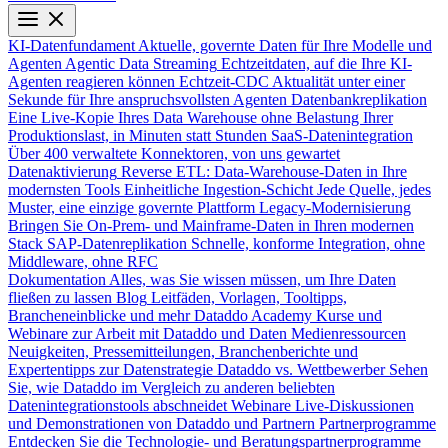
KI-Datenfundament
Aktuelle, governte Daten für Ihre Modelle und
Agenten
Agentic Data Streaming
Echtzeitdaten, auf die Ihre KI-
Agenten reagieren können
Echtzeit-CDC
Aktualität unter einer
Sekunde für Ihre anspruchsvollsten Agenten
Datenbankreplikation
Eine Live-Kopie Ihres Data Warehouse ohne Belastung Ihrer
Produktionslast, in Minuten statt Stunden
SaaS-Datenintegration
Über 400 verwaltete Konnektoren, von uns gewartet
Datenaktivierung
Reverse ETL: Data-Warehouse-Daten in Ihre
modernsten Tools
Einheitliche Ingestion-Schicht
Jede Quelle, jedes
Muster, eine einzige governte Plattform
Legacy-Modernisierung
Bringen Sie On-Prem- und Mainframe-Daten in Ihren modernen
Stack
SAP-Datenreplikation
Schnelle, konforme Integration, ohne
Middleware, ohne RFC
Dokumentation
Alles, was Sie wissen müssen, um Ihre Daten
fließen zu lassen
Blog
Leitfäden, Vorlagen, Tooltipps,
Brancheneinblicke und mehr
Dataddo Academy
Kurse und
Webinare zur Arbeit mit Dataddo und Daten
Medienressourcen
Neuigkeiten, Pressemitteilungen, Branchenberichte und
Expertentipps zur Datenstrategie
Dataddo vs. Wettbewerber
Sehen
Sie, wie Dataddo im Vergleich zu anderen beliebten
Datenintegrationstools abschneidet
Webinare
Live-Diskussionen
und Demonstrationen von Dataddo und Partnern
Partnerprogramme
Entdecken Sie die Technologie- und Beratungspartnerprogramme