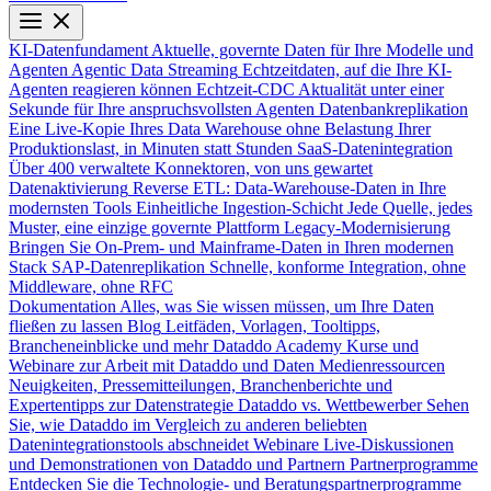
KI-Datenfundament
Aktuelle, governte Daten für Ihre Modelle und
Agenten
Agentic Data Streaming
Echtzeitdaten, auf die Ihre KI-
Agenten reagieren können
Echtzeit-CDC
Aktualität unter einer
Sekunde für Ihre anspruchsvollsten Agenten
Datenbankreplikation
Eine Live-Kopie Ihres Data Warehouse ohne Belastung Ihrer
Produktionslast, in Minuten statt Stunden
SaaS-Datenintegration
Über 400 verwaltete Konnektoren, von uns gewartet
Datenaktivierung
Reverse ETL: Data-Warehouse-Daten in Ihre
modernsten Tools
Einheitliche Ingestion-Schicht
Jede Quelle, jedes
Muster, eine einzige governte Plattform
Legacy-Modernisierung
Bringen Sie On-Prem- und Mainframe-Daten in Ihren modernen
Stack
SAP-Datenreplikation
Schnelle, konforme Integration, ohne
Middleware, ohne RFC
Dokumentation
Alles, was Sie wissen müssen, um Ihre Daten
fließen zu lassen
Blog
Leitfäden, Vorlagen, Tooltipps,
Brancheneinblicke und mehr
Dataddo Academy
Kurse und
Webinare zur Arbeit mit Dataddo und Daten
Medienressourcen
Neuigkeiten, Pressemitteilungen, Branchenberichte und
Expertentipps zur Datenstrategie
Dataddo vs. Wettbewerber
Sehen
Sie, wie Dataddo im Vergleich zu anderen beliebten
Datenintegrationstools abschneidet
Webinare
Live-Diskussionen
und Demonstrationen von Dataddo und Partnern
Partnerprogramme
Entdecken Sie die Technologie- und Beratungspartnerprogramme