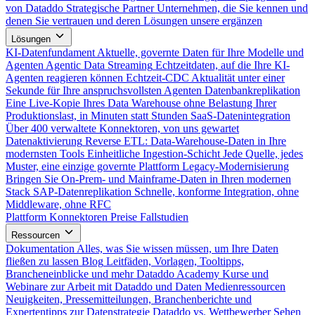
von Dataddo
Strategische Partner
Unternehmen, die Sie kennen und
denen Sie vertrauen und deren Lösungen unsere ergänzen
Lösungen
KI-Datenfundament
Aktuelle, governte Daten für Ihre Modelle und
Agenten
Agentic Data Streaming
Echtzeitdaten, auf die Ihre KI-
Agenten reagieren können
Echtzeit-CDC
Aktualität unter einer
Sekunde für Ihre anspruchsvollsten Agenten
Datenbankreplikation
Eine Live-Kopie Ihres Data Warehouse ohne Belastung Ihrer
Produktionslast, in Minuten statt Stunden
SaaS-Datenintegration
Über 400 verwaltete Konnektoren, von uns gewartet
Datenaktivierung
Reverse ETL: Data-Warehouse-Daten in Ihre
modernsten Tools
Einheitliche Ingestion-Schicht
Jede Quelle, jedes
Muster, eine einzige governte Plattform
Legacy-Modernisierung
Bringen Sie On-Prem- und Mainframe-Daten in Ihren modernen
Stack
SAP-Datenreplikation
Schnelle, konforme Integration, ohne
Middleware, ohne RFC
Plattform
Konnektoren
Preise
Fallstudien
Ressourcen
Dokumentation
Alles, was Sie wissen müssen, um Ihre Daten
fließen zu lassen
Blog
Leitfäden, Vorlagen, Tooltipps,
Brancheneinblicke und mehr
Dataddo Academy
Kurse und
Webinare zur Arbeit mit Dataddo und Daten
Medienressourcen
Neuigkeiten, Pressemitteilungen, Branchenberichte und
Expertentipps zur Datenstrategie
Dataddo vs. Wettbewerber
Sehen