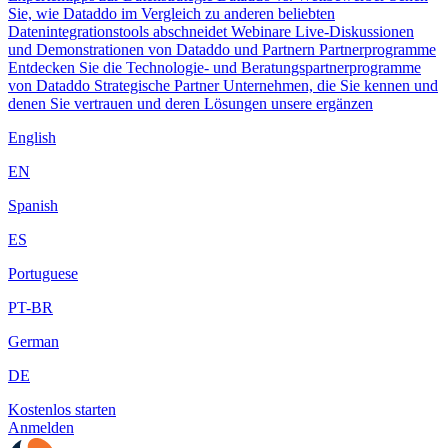
Sie, wie Dataddo im Vergleich zu anderen beliebten
Datenintegrationstools abschneidet
Webinare
Live-Diskussionen
und Demonstrationen von Dataddo und Partnern
Partnerprogramme
Entdecken Sie die Technologie- und Beratungspartnerprogramme
von Dataddo
Strategische Partner
Unternehmen, die Sie kennen und
denen Sie vertrauen und deren Lösungen unsere ergänzen
English
EN
Spanish
ES
Portuguese
PT-BR
German
DE
Kostenlos starten
Anmelden