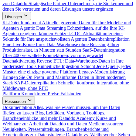
von Dataddo
Strategische Partner
Unternehmen, die Sie kennen und
denen Sie vertrauen und deren Lösungen unsere ergänzen
Lösungen
KI-Datenfundament
Aktuelle, governte Daten für Ihre Modelle und
Agenten
Agentic Data Streaming
Echtzeitdaten, auf die Ihre KI-
Agenten reagieren können
Echtzeit-CDC
Aktualität unter einer
Sekunde für Ihre anspruchsvollsten Agenten
Datenbankreplikation
Eine Live-Kopie Ihres Data Warehouse ohne Belastung Ihrer
Produktionslast, in Minuten statt Stunden
SaaS-Datenintegration
Über 400 verwaltete Konnektoren, von uns gewartet
Datenaktivierung
Reverse ETL: Data-Warehouse-Daten in Ihre
modernsten Tools
Einheitliche Ingestion-Schicht
Jede Quelle, jedes
Muster, eine einzige governte Plattform
Legacy-Modernisierung
Bringen Sie On-Prem- und Mainframe-Daten in Ihren modernen
Stack
SAP-Datenreplikation
Schnelle, konforme Integration, ohne
Middleware, ohne RFC
Plattform
Konnektoren
Preise
Fallstudien
Ressourcen
Dokumentation
Alles, was Sie wissen müssen, um Ihre Daten
fließen zu lassen
Blog
Leitfäden, Vorlagen, Tooltipps,
Brancheneinblicke und mehr
Dataddo Academy
Kurse und
Webinare zur Arbeit mit Dataddo und Daten
Medienressourcen
Neuigkeiten, Pressemitteilungen, Branchenberichte und
Expertentipps zur Datenstrategie
Dataddo vs. Wettbewerber
Sehen