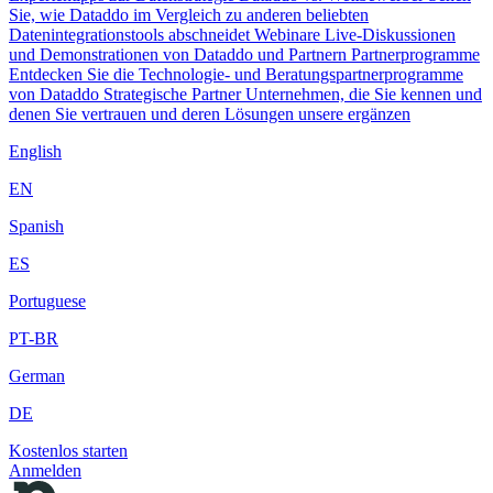
Sie, wie Dataddo im Vergleich zu anderen beliebten
Datenintegrationstools abschneidet
Webinare
Live-Diskussionen
und Demonstrationen von Dataddo und Partnern
Partnerprogramme
Entdecken Sie die Technologie- und Beratungspartnerprogramme
von Dataddo
Strategische Partner
Unternehmen, die Sie kennen und
denen Sie vertrauen und deren Lösungen unsere ergänzen
English
EN
Spanish
ES
Portuguese
PT-BR
German
DE
Kostenlos starten
Anmelden