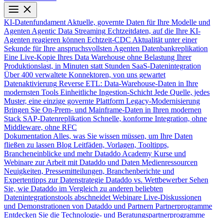
KI-Datenfundament
Aktuelle, governte Daten für Ihre Modelle und
Agenten
Agentic Data Streaming
Echtzeitdaten, auf die Ihre KI-
Agenten reagieren können
Echtzeit-CDC
Aktualität unter einer
Sekunde für Ihre anspruchsvollsten Agenten
Datenbankreplikation
Eine Live-Kopie Ihres Data Warehouse ohne Belastung Ihrer
Produktionslast, in Minuten statt Stunden
SaaS-Datenintegration
Über 400 verwaltete Konnektoren, von uns gewartet
Datenaktivierung
Reverse ETL: Data-Warehouse-Daten in Ihre
modernsten Tools
Einheitliche Ingestion-Schicht
Jede Quelle, jedes
Muster, eine einzige governte Plattform
Legacy-Modernisierung
Bringen Sie On-Prem- und Mainframe-Daten in Ihren modernen
Stack
SAP-Datenreplikation
Schnelle, konforme Integration, ohne
Middleware, ohne RFC
Dokumentation
Alles, was Sie wissen müssen, um Ihre Daten
fließen zu lassen
Blog
Leitfäden, Vorlagen, Tooltipps,
Brancheneinblicke und mehr
Dataddo Academy
Kurse und
Webinare zur Arbeit mit Dataddo und Daten
Medienressourcen
Neuigkeiten, Pressemitteilungen, Branchenberichte und
Expertentipps zur Datenstrategie
Dataddo vs. Wettbewerber
Sehen
Sie, wie Dataddo im Vergleich zu anderen beliebten
Datenintegrationstools abschneidet
Webinare
Live-Diskussionen
und Demonstrationen von Dataddo und Partnern
Partnerprogramme
Entdecken Sie die Technologie- und Beratungspartnerprogramme