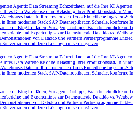
Agenten
Agentic Data Streaming
Echtzeitdaten, auf die Ihre KI-Agenten
e Ihres Data Warehouse ohne Belastung Ihrer Produktionslast, in Minut
-Warehouse-Daten in Ihre modernsten Tools
Einheitliche Ingestion-Sch
 in Ihren modernen Stack
SAP-Datenreplikation
Schnelle, konforme I
zu lassen
Blog
Leitfäden, Vorlagen, Tooltipps, Brancheneinblicke und
henberichte und Expertentipps zur Datenstrategie
Dataddo vs. Wettbew
Demonstrationen von Dataddo und Partnern
Partnerprogramme
Entdec
 Sie vertrauen und deren Lösungen unsere ergänzen
Agenten
Agentic Data Streaming
Echtzeitdaten, auf die Ihre KI-Agenten
e Ihres Data Warehouse ohne Belastung Ihrer Produktionslast, in Minut
-Warehouse-Daten in Ihre modernsten Tools
Einheitliche Ingestion-Sch
 in Ihren modernen Stack
SAP-Datenreplikation
Schnelle, konforme I
zu lassen
Blog
Leitfäden, Vorlagen, Tooltipps, Brancheneinblicke und
henberichte und Expertentipps zur Datenstrategie
Dataddo vs. Wettbew
Demonstrationen von Dataddo und Partnern
Partnerprogramme
Entdec
 Sie vertrauen und deren Lösungen unsere ergänzen