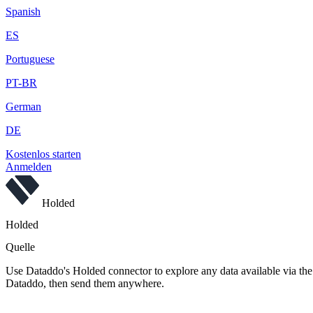
Spanish
ES
Portuguese
PT-BR
German
DE
Kostenlos starten
Anmelden
Holded
Holded
Quelle
Use Dataddo's Holded connector to explore any data available via the 
Dataddo, then send them anywhere.