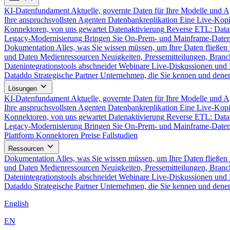
KI-Datenfundament
Aktuelle, governte Daten für Ihre Modelle und 
Ihre anspruchsvollsten Agenten
Datenbankreplikation
Eine Live-Kopi
Konnektoren, von uns gewartet
Datenaktivierung
Reverse ETL: Data
Legacy-Modernisierung
Bringen Sie On-Prem- und Mainframe-Daten
Dokumentation
Alles, was Sie wissen müssen, um Ihre Daten fließen 
und Daten
Medienressourcen
Neuigkeiten, Pressemitteilungen, Branc
Datenintegrationstools abschneidet
Webinare
Live-Diskussionen und 
Dataddo
Strategische Partner
Unternehmen, die Sie kennen und denen
Lösungen
KI-Datenfundament
Aktuelle, governte Daten für Ihre Modelle und 
Ihre anspruchsvollsten Agenten
Datenbankreplikation
Eine Live-Kopi
Konnektoren, von uns gewartet
Datenaktivierung
Reverse ETL: Data
Legacy-Modernisierung
Bringen Sie On-Prem- und Mainframe-Daten
Plattform
Konnektoren
Preise
Fallstudien
Ressourcen
Dokumentation
Alles, was Sie wissen müssen, um Ihre Daten fließen 
und Daten
Medienressourcen
Neuigkeiten, Pressemitteilungen, Branc
Datenintegrationstools abschneidet
Webinare
Live-Diskussionen und 
Dataddo
Strategische Partner
Unternehmen, die Sie kennen und denen
English
EN